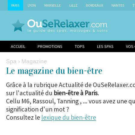
PARIS
LYON
MARSEILLE
LILLE
BORDEAUX
NANTES
T
ACCUEIL
PROMOTIONS
TOPS
LES SPAS
VOS
Spa
› Magazine
Le magazine du bien-être
Grâce à la rubrique Actualité de OuSeRelaxer.c
sur l'actualité du
bien-être à Paris
.
Cellu M6, Rassoul, Tanning , ... vous avez une qu
signification d'un mot ?
Consultez le
lexique du bien-être