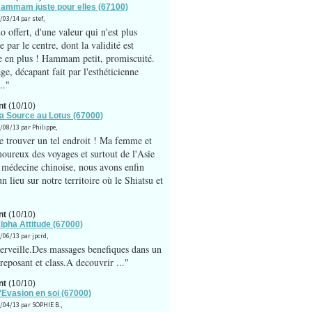
Hammam juste pour elles (67100)
/03/14 par stef,
 offert, d'une valeur qui n'est plus
 par le centre, dont la validité est
e en plus ! Hammam petit, promiscuité.
, décapant fait par l'esthéticienne
.."
nt
(10/10)
La Source au Lotus (67000)
8/08/13 par Philippe,
e trouver un tel endroit ! Ma femme et
oureux des voyages et surtout de l'Asie
a médecine chinoise, nous avons enfin
n lieu sur notre territoire où le Shiatsu et
nt
(10/10)
Alpha Attitude (67000)
8/06/13 par jpcrd,
rveille.Des massages benefiques dans un
reposant et class.A decouvrir ..."
nt
(10/10)
L'Evasion en soi (67000)
8/04/13 par SOPHIE B.,