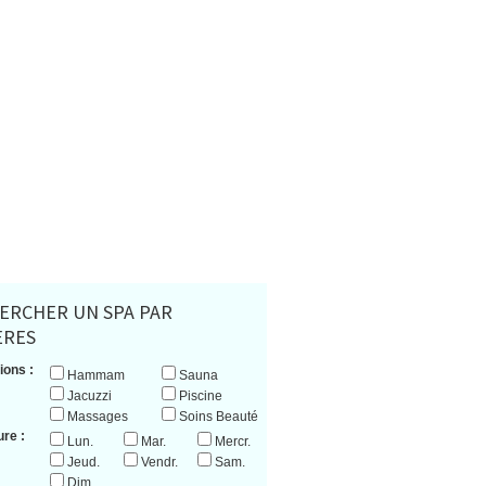
ERCHER UN SPA PAR
ERES
ions :
Hammam
Sauna
Jacuzzi
Piscine
Massages
Soins Beauté
re :
Lun.
Mar.
Mercr.
Jeud.
Vendr.
Sam.
Dim.