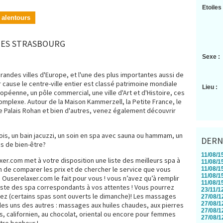
Etoiles 
 alentours
AGES STRASBOURG
Sexe :
grandes villes d'Europe, et l'une des plus importantes aussi de
 cause le centre-ville entier est classé patrimoine mondiale
Lieu :
ropéenne, un pôle commercial, une ville d'Art et d'Histoire, ces
omplexe. Autour de la Maison Kammerzell, la Petite France, le
le Palais Rohan et bien d'autres, venez également découvrir
s, un bain jacuzzi, un soin en spa avec sauna ou hammam, un
DERN
s de bien-être?
11/08/15
axer.com met à votre disposition une liste des meilleurs spa à
11/08/15
 de comparer les prix et de chercher le service que vous
11/08/15
11/08/15
. Ouserelaxer.com le fait pour vous ! vous n’avez qu’à remplir
11/08/15
iste des spa correspondants à vos attentes ! Vous pourrez
23/11/12
ez (certains spas sont ouverts le dimanche)! Les massages
27/08/12
27/08/12
 les uns des autres : massages aux huiles chaudes, aux pierres
27/08/12
ais, californien, au chocolat, oriental ou encore pour femmes
27/08/12