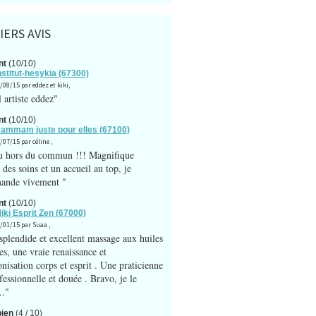
IERS AVIS
nt
(10/10)
nstitut-hesykia (67300)
/08/15 par eddez et kiki,
 artiste eddez"
nt
(10/10)
Hammam juste pour elles (67100)
/07/15 par céline ,
u hors du commun !!! Magnifique
des soins et un accueil au top, je
ande vivement "
nt
(10/10)
Miki Esprit Zen (67000)
3/01/15 par Suaa ,
splendide et excellent massage aux huiles
es, une vraie renaissance et
nisation corps et esprit . Une praticienne
fessionnelle et douée . Bravo, je le
.."
bien
(4 / 10)