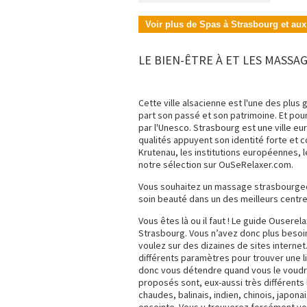
Voir plus de Spas à Strasbourg et aux
LE BIEN-ÊTRE À ET LES MASS
Cette ville alsacienne est l'une des plus 
part son passé et son patrimoine. Et pour
par l'Unesco. Strasbourg est une ville eu
qualités appuyent son identité forte et c
Krutenau, les institutions européennes, 
notre sélection sur OuSeRelaxer.com.
Vous souhaitez un massage strasbourgeoi
soin beauté dans un des meilleurs centre
Vous êtes là ou il faut ! Le guide Ouserel
Strasbourg. Vous n’avez donc plus besoin
voulez sur des dizaines de sites internet
différents paramètres pour trouver une l
donc vous détendre quand vous le voudr
proposés sont, eux-aussi très différents
chaudes, balinais, indien, chinois, japon