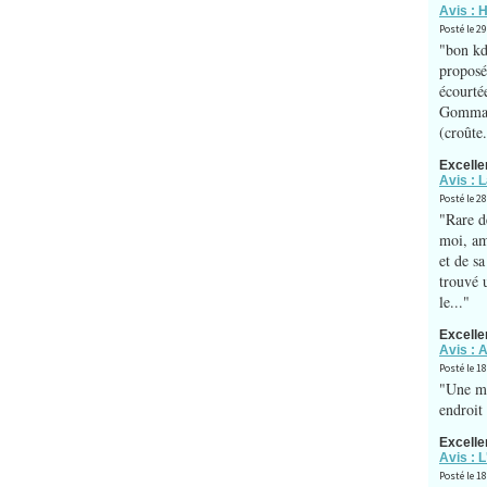
Avis : 
Posté le 29
"bon kdo
proposée
écourté
Gommage
(croûte.
Excelle
Avis : 
Posté le 2
"Rare d
moi, am
et de s
trouvé u
le..."
Excelle
Avis : 
Posté le 1
"Une me
endroit 
Excelle
Avis : 
Posté le 1