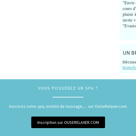
"Envie 
cours d
plaisir
invite 
"Evasio
UN B
Découv
brunch
VOUS POSSÉDEZ UN SPA ?
Inscrivez votre spa, institut de massage, ... sur OuSeRelaxer.com
Inscription sur OUSERELAXER.COM