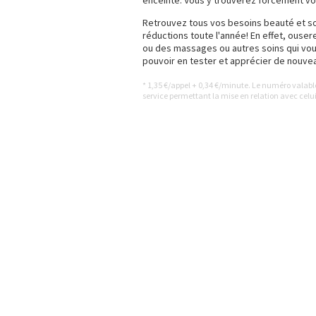
enceinte. Vous y trouverez forcément vo
Retrouvez tous vos besoins beauté et so
réductions toute l'année! En effet, ouse
ou des massages ou autres soins qui vous
pouvoir en tester et apprécier de nouvea
* 1,35 €/appel + 0,34 €/minute. Le numéro valab
service permettant la mise en relation avec celui