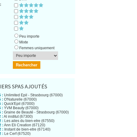
:
Peu importe
Mixte
Femmes uniquement
IERS SPAS AJOUTÉS
 :
Unlimited Epil - Strasbourg (67000)
 :
O'Naturelle (67000)
 :
Quick'Epil (67000)
 :
YVM Beauty (67000)
 :
Graine de Beauté - Strasbourg (67000)
 :
Al institut (67300)
 :
Les ailes du bien-etre (67550)
 :
Ann Eli Creation (67120)
 :
Instant de bien-etre (67140)
 :
Le Cerf (67520)