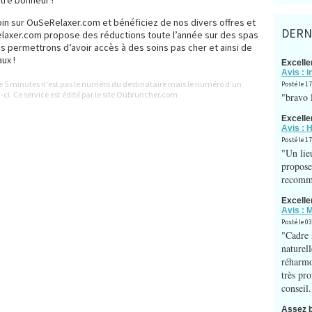
tre bonheur !
in sur OuSeRelaxer.com et bénéficiez de nos divers offres et
DERN
relaxer.com propose des réductions toute l’année sur des spas
 permettrons d’avoir accès à des soins pas cher et ainsi de
ux !
Excelle
Avis : i
le 5 minutes n'est pas le numéro du destinataire mais le numéro d'un
Posté le 17
-ci. Ce service est édité par le site Oubruncher.com
"bravo l
Excelle
Avis : 
Posté le 17
"Un lie
propose 
recomm
Excelle
Avis : 
Posté le 0
"Cadre 
naturell
réharmo
très pro
conseil.
Assez 