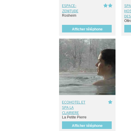
ESPACE-
SPA
ZENITUDE
HOS
Rosheim
DES
Ottro
Afficher téléphone
ECOHOTEL ET
SPA LA
CLAIRIERE
La Petite Pierre
Afficher téléphone