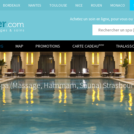
BORDEAUX
NANTES
TOULOUSE
NICE
ROUEN
MONACO
Achetez un soin en ligne, pour vous ou
RG
MAP
PROMOTIONS
CARTE CADEAU
THALASS
NEW
Spa (Massage, Hammam, Sauna) Strasbour