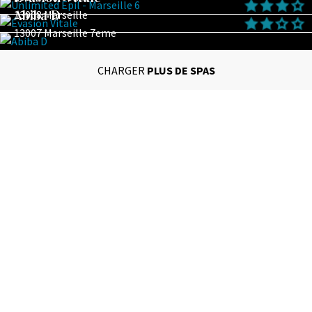
Abiba D
13008 Marseille
13007 Marseille 7eme
CHARGER
PLUS DE SPAS