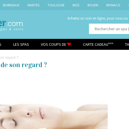
BORDEAUX
NANTES
TOULOUSE
NICE
ROUEN
MONACO
Achetez un soin en ligne, pour vous ou
S
LES SPAS
VOS COUPS DE
CARTE CADEAU
T
NEW
son regard ?
de son regard ?