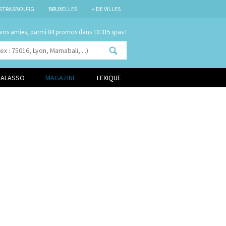
STRASBOURG
BRUXELLES
+ DE VILLES
 vos amies, parmi
dans 10 315 spas !
HALASSO
MAGAZINE
LEXIQUE