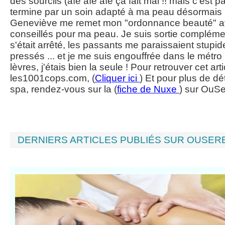
des sourcils (aïe aïe aïe ça fait mal !! mais c'est pa
termine par un soin adapté à ma peau désormais par
Geneviève me remet mon "ordonnance beauté" av
conseillés pour ma peau. Je suis sortie compléme
s'était arrêté, les passants me paraissaient stupi
pressés ... et je me suis engouffrée dans le métro
lèvres, j'étais bien la seule ! Pour retrouver cet arti
les1001cops.com, (
Cliquer ici
) Et pour plus de dé
spa, rendez-vous sur la (
fiche de Nuxe
) sur OuSe
DERNIERS ARTICLES PUBLIÉS SUR OUSE