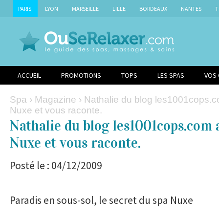
PARIS
LYON
MARSEILLE
LILLE
BORDEAUX
NANTES
T
ACCUEIL
PROMOTIONS
TOPS
LES SPAS
VOS
Spa
›
Magazine
› Nathalie du blog les1001cops.c
Nuxe et vous raconte.
Nathalie du blog les1001cops.com a
Nuxe et vous raconte.
Posté le : 04/12/2009
Paradis en sous-sol, le secret du spa Nuxe