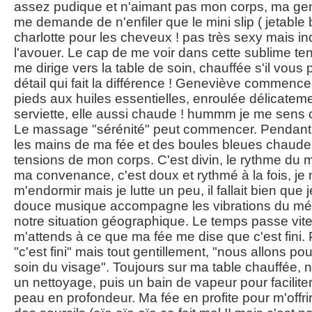
assez pudique et n'aimant pas mon corps, ma gen
me demande de n'enfiler que le mini slip ( jetable bi
charlotte pour les cheveux ! pas très sexy mais ind
l'avouer. Le cap de me voir dans cette sublime te
me dirige vers la table de soin, chauffée s'il vous p
détail qui fait la différence ! Geneviève commen
pieds aux huiles essentielles, enroulée délicate
serviette, elle aussi chaude ! hummm je me sens
Le massage "sérénité" peut commencer. Pendant 
les mains de ma fée et des boules bleues chaudes 
tensions de mon corps. C'est divin, le rythme du
ma convenance, c'est doux et rythmé à la fois, j
m'endormir mais je lutte un peu, il fallait bien que 
douce musique accompagne les vibrations du mét
notre situation géographique. Le temps passe vite
m'attends à ce que ma fée me dise que c'est fini. 
"c'est fini" mais tout gentillement, "nous allons p
soin du visage". Toujours sur ma table chauffée
un nettoyage, puis un bain de vapeur pour faciliter
peau en profondeur. Ma fée en profite pour m'offri