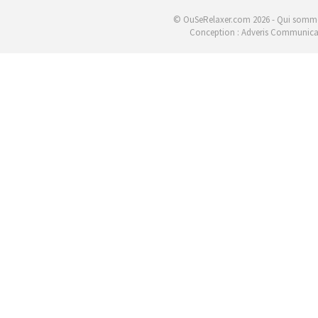
© OuSeRelaxer.com 2026 -
Qui somme
Conception :
Adveris Communica