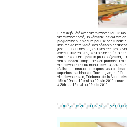
C’est déjà l’été avec vitaminwater ! du 12 ma
vitaminwater café, un véritable loft californi
programme sur-mesure pour se sentir belle et
inspirés de l’état doré, des séances de fitne
jusqu’au bout des ongles ! Des recettes savou
avec un truc en plus, s’est associée à Cojea
couleurs de l’été ! pour la pause déjeuner, il
venice beach : wrap + dessert paradise + vi
vitaminwater prix du menu : env 13,90€ Pour c
réalise des manucures express aux couleurs es
superbes machines de Technogym, la référence
vitaminwater café, Printemps de la Mode, nive
15h à 19h du 12 mai au 19 juin 2011. coachs s
à 20h, du 12 mai au 19 juin 2011.
DERNIERS ARTICLES PUBLIÉS SUR O