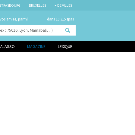
STRASBOURG
BRUXELLES
+ DE VILLES
 vos amies, parmi
dans 10 315 spas !
HALASSO
MAGAZINE
LEXIQUE