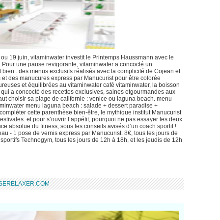
i ou 19 juin, vitaminwater investit le Printemps Haussmann avec le
en. Pour une pause revigorante, vitaminwater a concocté un
 bien : des menus exclusifs réalisés avec la complicité de Cojean et
ss et des manucures express par Manucurist pour être colorée
reuses et équilibrées au vitaminwater café vitaminwater, la boisson
n qui a concocté des recettes exclusives, saines etgourmandes aux
 faut choisir sa plage de californie : venice ou laguna beach. menu
taminwater menu laguna beach : salade + dessert paradise +
ompléter cette parenthèse bien-être, le mythique institut Manucurist
tivales. et pour s’ouvrir l’appétit, pourquoi ne pas essayer les deux
 absolue du fitness, sous les conseils avisés d’un coach sportif !
au - 1 pose de vernis express par Manucurist. 8€, tous les jours de
portifs Technogym, tous les jours de 12h à 18h, et les jeudis de 12h
USERELAXER.COM