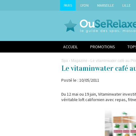
PARIS
LYON
MARSEILLE
LILLE
ACCUEIL
PROMOTIONS
TOP
Spa
›
Magazine
› Le vitaminwater café au P
Le vitaminwater café 
Posté le : 10/05/2011
Du 12 mai ou 19 juin, Vitaminwater invest
véritable loft californien avec repas, fit