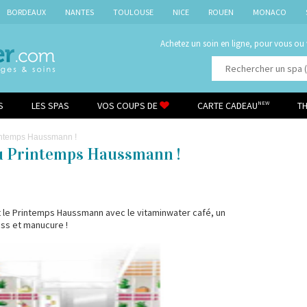
BORDEAUX
NANTES
TOULOUSE
NICE
ROUEN
MONACO
Achetez un soin en ligne, pour vous ou
S
LES SPAS
VOS COUPS DE
CARTE CADEAU
T
NEW
rintemps Haussmann !
au Printemps Haussmann !
it le Printemps Haussmann avec le vitaminwater café, un
ness et manucure !