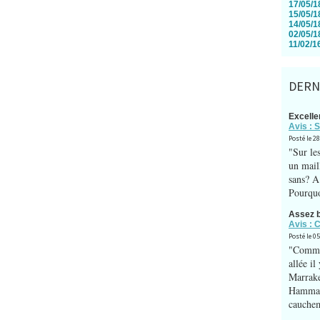
17/05/18
15/05/18
14/05/18
02/05/18
11/02/16
DERNI
Excelle
Avis : 
Posté le 2
"Sur le
un maill
sans? A 
Pourquo
Assez 
Avis : 
Posté le 0
"Commen
allée i
Marrake
Hammam
cauchem