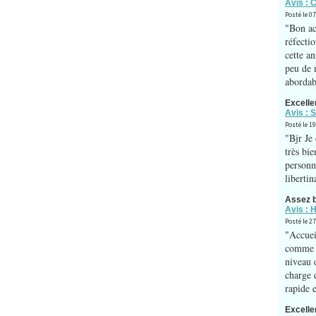
Avis : 
Posté le 0
"Bon ac
réfecti
cette a
peu de 
abordabl
Excelle
Avis : 
Posté le 1
"Bjr Je
très bie
personn
libertin
Assez 
Avis :
Posté le 2
"Accue
comme p
niveau 
charge 
rapide e
Excelle