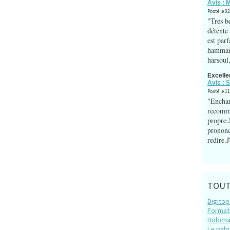
Avis : M
Posté le 02
"Tres b
détente
est par
hammam
harsoul,
Excelle
Avis : 
Posté le 1
"Enchan
recomma
propre.J
prononce
redire.J
TOUT
Digito
Format
Holom
Le palp