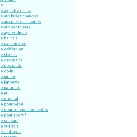
ge
e à quatre mains
e aux huiles chaudes
e aux pierres chaudes
e aux ventouses
e ayurvédique
e balinais
e cachemirien
e californien
e chinois
e des mains
e des pieds
e do-in
e indien
e japonais
e naturiste
e nu
e oriental
e pour bébé
e pour femmes enceintes
e pour sportif
e sensuel
e suédois
e tantrique