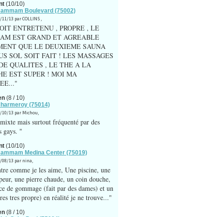
nt
(10/10)
 Hammam Boulevard (75002)
4/11/13 par COLLINS ,
OIT ENTRETENU , PROPRE , LE
AM EST GRAND ET AGREABLE
MENT QUE LE DEUXIEME SAUNA
US SOL SOIT FAIT ! LES MASSAGES
DE QUALITES , LE THE A LA
E EST SUPER ! MOI MA
E..."
en
(8 / 10)
Charmeroy (75014)
8/10/13 par Michou,
mixte mais surtout fréquenté par des
 gays. "
nt
(10/10)
 Hammam Medina Center (75019)
6/08/13 par nina,
tre comme je les aime, Une piscine, une
apeur, une pierre chaude, un coin douche,
ce de gommage (fait par des dames) et un
res tres propre) en réalité je ne trouve..."
en
(8 / 10)