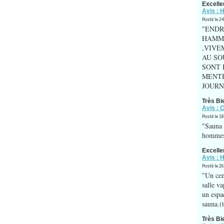
Excelle
Avis :
Posté le 2
"ENDR
HAMM
,VIVE
AU SO
SONT 
MENTH
JOURNE
Très Bi
Avis : 
Posté le 1
"Sauna 
hommes
Excelle
Avis :
Posté le 2
"Un cen
salle v
un espa
sauna.(t
Très Bi