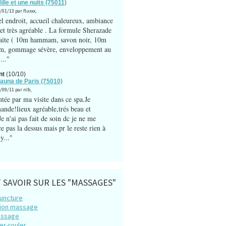
ille et une nuits (75011)
/01/13 par fluxxx,
el endroit, accueil chaleureux, ambiance
 et très agréable . La formule Sherazade
faite ( 10m hammam, savon noir, 10m
, gommage sévère, enveloppement au
..."
nt
(10/10)
Sauna de Paris (75010)
1/09/11 par nlb,
tée par ma visite dans ce spa.Je
nde!lieux agréable,trés beau et
e n'ai pas fait de soin dc je ne me
 pas la dessus mais pr le reste rien à
'y..."
 SAVOIR SUR LES "MASSAGES"
puncture
ion massage
assage
er-rouler