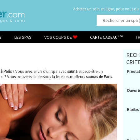
Achetez un soin en ligne, pour vous ou
S
LES SPAS
VOS COUPS DE
CARTE CADEAU
T
NEW
RECH
CRIT
à Paris
? Vous avez envie d'un spa avec
sauna
et peut-être un
Prestat
 ? Vous trouverez ci-dessous la liste des meilleurs
saunas de Paris
.
Ouvertu
Etoiles 