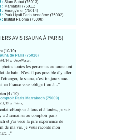
 :
Siam Sabaï (75013)
 :
Mamabali (75011)
 :
Energy'mer (75014)
 :
Park Hyatt Paris-Vendôme (75002)
 :
Institut Paloma (75008)
ERS AVIS (SAUNA À PARIS)
nt
(10/10)
Sauna de Paris (75010)
8/01/14 par Aude Wessel,
s photos toutes les personnes au sauna ont
ot de bain. N'est-il pas possible d'y aller
l'étranger, le sauna, c'est toujours nue.
i en France vous oblige-t-on à..."
bien
(4 / 10)
Comptoir Paris Marrakech (75009)
5/12/13 par ikima,
taireBonjour à tous et à toutes, je suis
l y a 2 semaines au comptoir paris
ch et j'ai vécu la pire expérience de
 de ma vie. je vous raconte mon
ar:..."