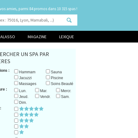
 vos amies, parmi
dans 10 315 spas !
HALASSO
MAGAZINE
LEXIQUE
ERCHER UN SPA PAR
ERES
ions :
Hammam
Sauna
Jacuzzi
Piscine
Massages
Soins Beauté
re :
Lun.
Mar.
Mercr.
Jeud.
Vendr.
Sam.
Dim.
: