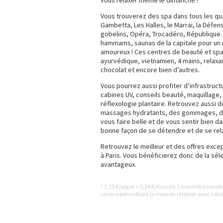
vous relaxer même le dimanche !
Vous trouverez des spa dans tous les quar
Gambetta, Les Halles, le Marrai, la Défen
gobelins, Opéra, Trocadéro, République.
hammams, saunas de la capitale pour un
amoureux ! Ces centres de beauté et sp
ayurvédique, vietnamien, 4 mains, relaxa
chocolat et encore bien d’autres.
Vous pourrez aussi profiter d’infrastru
cabines UV, conseils beauté, maquillage, 
réflexologie plantaire. Retrouvez aussi
massages hydratants, des gommages, des p
vous faire belle et de vous sentir bien
bonne façon de se détendre et de se rel
Retrouvez le meilleur et des offres exc
à Paris. Vous bénéficierez donc de la séle
avantageux.
* 1,35 €/appel + 0,34 €/minute. Le numéro valab
service permettant la mise en relation avec celui