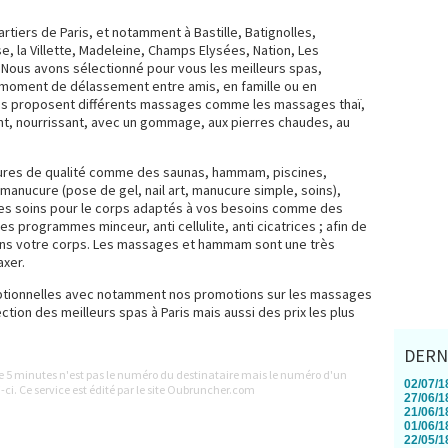
tiers de Paris, et notamment à Bastille, Batignolles,
se, la Villette, Madeleine, Champs Elysées, Nation, Les
 Nous avons sélectionné pour vous les meilleurs spas,
 moment de délassement entre amis, en famille ou en
as proposent différents massages comme les massages thaï,
nt, nourrissant, avec un gommage, aux pierres chaudes, au
ctures de qualité comme des saunas, hammam, piscines,
manucure (pose de gel, nail art, manucure simple, soins),
 des soins pour le corps adaptés à vos besoins comme des
rogrammes minceur, anti cellulite, anti cicatrices ; afin de
 dans votre corps. Les massages et hammam sont une très
axer.
eptionnelles avec notamment nos promotions sur les massages
ction des meilleurs spas à Paris mais aussi des prix les plus
DERN
le 5 minutes n'est pas le numéro du destinataire mais le numéro d'un
02/07/18
-ci. Ce service est édité par le site Oubruncher.com
27/06/18
21/06/18
01/06/18
22/05/18