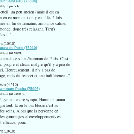
Club Saint Paul (75004)
7/08/13 par Bob,
cueil, un peu ancien (mais il est en
on en ce moment) on y est allés 2 fois
nnée en fin de semaine, ambiance calme,
monde, donc très relaxant. Tarifs
es...."
nt
(10/10)
Sauna de Paris (75010)
9/03/13 par albert,
 connais ce sauna/hamman de Paris. C'est
n, propre et clean, malgré qu'il y a peu de
el. Heureusement, il n'y a pas de
age, mais du respect et une indiférence..."
bien
(4 / 10)
 Hammam Pacha (75006)
7/02/13 par Gaelle75,
il sympa, cadre sympa. Hamman sauna
artout, là ou le bas blesse c'est au
des soins. Alors que la personne en
des gommages et enveloppements est
t efficace, pour..."
nt
(10/10)