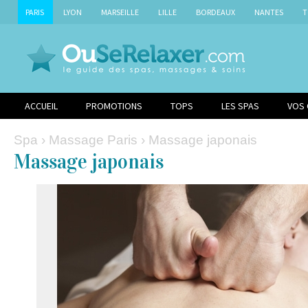
PARIS
LYON
MARSEILLE
LILLE
BORDEAUX
NANTES
T
ACCUEIL
PROMOTIONS
TOPS
LES SPAS
VOS
Spa
›
Massage Paris
› Massage japonais
Massage japonais