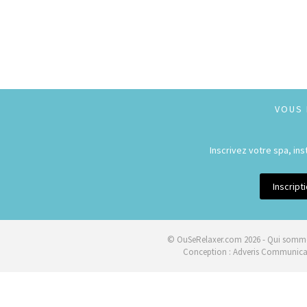
VOUS 
Inscrivez votre spa, in
Inscrip
© OuSeRelaxer.com 2026 -
Qui somme
Conception :
Adveris Communica