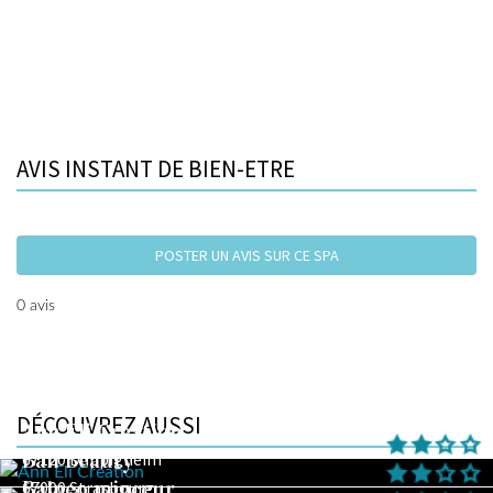
AVIS INSTANT DE BIEN-ETRE
POSTER UN AVIS SUR CE SPA
0 avis
DÉCOUVREZ AUSSI
Ann Eli Creation
Bali Beauty
67120 Duppigheim
Balneo minceur
67000 Strasbourg