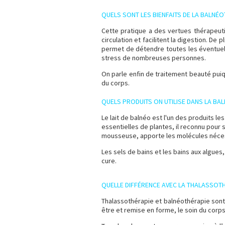
QUELS SONT LES BIENFAITS DE LA BALNÉO
Cette pratique a des vertues thérapeuti
circulation et facilitent la digestion. De
permet de détendre toutes les éventuell
stress de nombreuses personnes.
On parle enfin de traitement beauté puiq
du corps.
QUELS PRODUITS ON UTILISE DANS LA BA
Le lait de balnéo est l'un des produits le
essentielles de plantes, il reconnu pour 
mousseuse, apporte les molécules néces
Les sels de bains et les bains aux algues
cure.
QUELLE DIFFÉRENCE AVEC LA THALASSOTH
Thalassothérapie et balnéothérapie sont 
être et remise en forme, le soin du corp