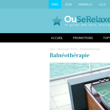
PARIS
LYON
MARSEILLE
LILLE
ACCUEIL
PROMOTIONS
TOP
Spa
›
Massage Paris
› Balnéothérapie
Balnéothérapie