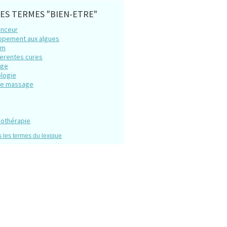
ES TERMES "BIEN-ETRE"
inceur
ppement aux algues
am
ferentes cures
age
ologie
de massage
sothérapie
s les termes du lexique