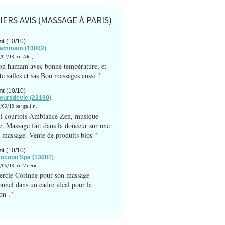
ERS AVIS (MASSAGE À PARIS)
nt
(10/10)
 hammam (13002)
3/07/18 par Adel,
on hamam avec bonne température, et
te salles et sas Bon massages aussi "
nt
(10/10)
fleursdevie (22190)
1/06/18 par galiin,
l courtois Ambiance Zen, musique
e. Massage fait dans la douceur sur une
e massage. Vente de produits bios "
nt
(10/10)
Cocoon Spa (13001)
/06/18 par Valérie ,
ercie Corinne pour son massage
onnel dans un cadre idéal pour la
on ."