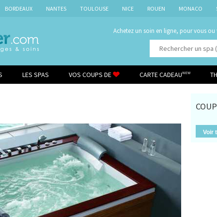
BORDEAUX
NANTES
TOULOUSE
NICE
ROUEN
MONACO
Achetez un soin en ligne, pour vous ou
S
LES SPAS
VOS COUPS DE
CARTE CADEAU
T
NEW
COUP
Voir