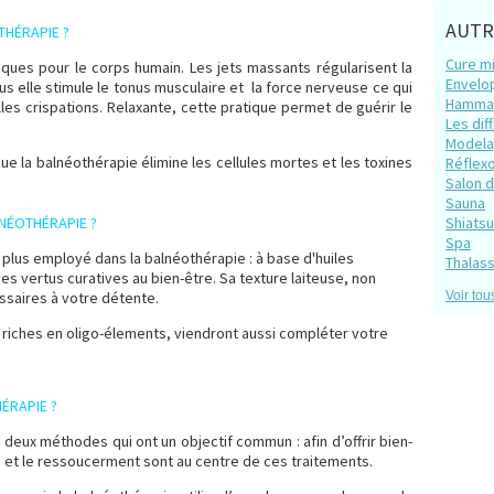
AUTR
THÉRAPIE ?
Cure m
ques pour le corps humain. Les jets massants régularisent la
Envelo
 plus elle stimule le tonus musculaire et la force nerveuse ce qui
Hamm
es crispations. Relaxante, cette pratique permet de guérir le
Les dif
Model
ue la balnéothérapie élimine les cellules mortes et les toxines
Réflex
Salon 
Sauna
LNÉOTHÉRAPIE ?
Shiatsu
Spa
s plus employé dans la balnéothérapie : à base d'huiles
Thalas
ses vertus curatives au bien-être. Sa texture laiteuse, non
saires à votre détente.
Voir tou
, riches en oligo-élements, viendront aussi compléter votre
ÉRAPIE ?
deux méthodes qui ont un objectif commun : afin d’offrir bien-
s et le ressoucerment sont au centre de ces traitements.