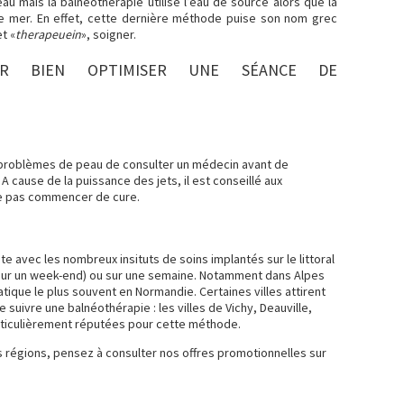
eau mais la balnéothérapie utilise l’eau de source alors que la
de mer. En effet, cette dernière méthode puise son nom grec
et «
therapeuein
», soigner.
UR BIEN OPTIMISER UNE SÉANCE DE
s problèmes de peau de consulter un médecin avant de
 cause de la puissance des jets, il est conseillé aux
e pas commencer de cure.
te avec les nombreux insituts de soins implantés sur le littoral
pour un week-end) ou sur une semaine. Notamment dans Alpes
tique le plus souvent en Normandie. Certaines villes attirent
 suivre une balnéothérapie : les villes de Vichy, Deauville,
articulièrement réputées pour cette méthode.
régions, pensez à consulter nos offres promotionnelles sur