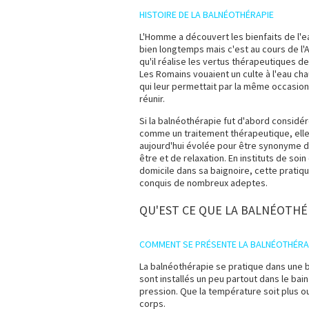
HISTOIRE DE LA BALNÉOTHÉRAPIE
L'Homme a découvert les bienfaits de l'eau
bien longtemps mais c'est au cours de l'A
qu'il réalise les vertus thérapeutiques de 
Les Romains vouaient un culte à l'eau ch
qui leur permettait par la même occasio
réunir.
Si la balnéothérapie fut d'abord considé
comme un traitement thérapeutique, elle
aujourd'hui évolée pour être synonyme d
être et de relaxation. En instituts de soin
domicile dans sa baignoire, cette pratiqu
conquis de nombreux adeptes.
QU'EST CE QUE LA BALNÉOTHÉ
COMMENT SE PRÉSENTE LA BALNÉOTHÉRAP
La balnéothérapie se pratique dans une b
sont installés un peu partout dans le bain
pression. Que la température soit plus ou
corps.