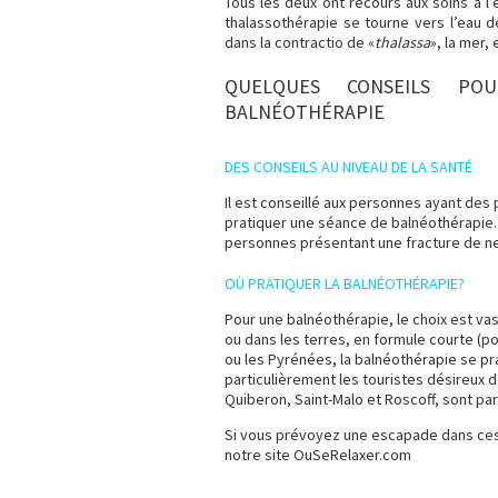
Tous les deux ont recours aux soins à l’
thalassothérapie se tourne vers l’eau 
dans la contractio de «
thalassa
», la mer, 
QUELQUES CONSEILS PO
BALNÉOTHÉRAPIE
DES CONSEILS AU NIVEAU DE LA SANTÉ
Il est conseillé aux personnes ayant de
pratiquer une séance de balnéothérapie. A
personnes présentant une fracture de n
OÙ PRATIQUER LA BALNÉOTHÉRAPIE?
Pour une balnéothérapie, le choix est vas
ou dans les terres, en formule courte (
ou les Pyrénées, la balnéothérapie se pra
particulièrement les touristes désireux de
Quiberon, Saint-Malo et Roscoff, sont p
Si vous prévoyez une escapade dans ces 
notre site OuSeRelaxer.com