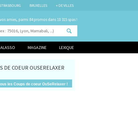
STRASBOURG
BRUXELLES
+ DE VILLES
 vos amies, parmi
84 promos
dans 10 315 spas !
HALASSO
MAGAZINE
LEXIQUE
S DE COEUR OUSERELAXER
 tous les Coups de coeur OuSeRelaxer !