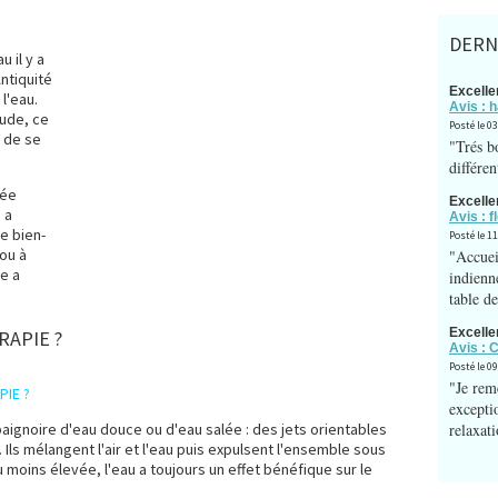
DERNI
 il y a
ntiquité
Excelle
l'eau.
Avis :
aude, ce
Posté le 0
n de se
"Trés b
différen
rée
Excelle
 a
Avis : 
e bien-
Posté le 1
 ou à
"Accuei
e a
indienn
table d
Excelle
RAPIE ?
Avis : 
Posté le 09
"Je rem
IE ?
excepti
aignoire d'eau douce ou d'eau salée : des jets orientables
relaxati
. Ils mélangent l'air et l'eau puis expulsent l'ensemble sous
 moins élevée, l'eau a toujours un effet bénéfique sur le