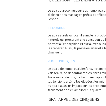
Le spa est reconnu pour ses nombreux b
d’obtenir des massages précis et efficac
l’esprit.
RELAXATION
Le spa est relaxant car il stimule la pro
naturels qui procurent une sensation de bi
permet à l’endorphine et aux autres sub
les réparer. Aussi, la pression artérielle
diminuent.
VERTUS PHYSIQUES
Le spa a de nombreux bienfaits, notammen
vaisseaux, de décontracter les fibres mu
trapèzes et du dos, de favoriser l’appor
les tensions artérielles élevées, les mig
su spa a aussi un impact sur les problèm
facilement et d’en améliorer la qualité.
SPA : APPEL DES CINQ SENS