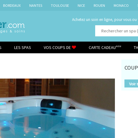
BORDEAUX
NANTES
TOULOUSE
NICE
ROUEN
MONACO
Achetez un soin en ligne, pour vous ou
S
LES SPAS
VOS COUPS DE
CARTE CADEAU
T
NEW
COUP
Voir