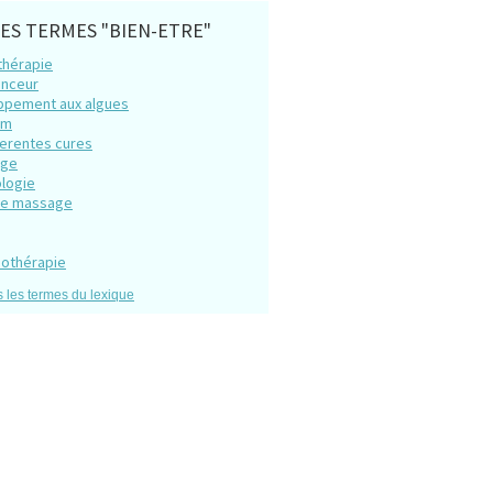
ES TERMES "BIEN-ETRE"
thérapie
inceur
ppement aux algues
am
ferentes cures
age
ologie
de massage
sothérapie
s les termes du lexique