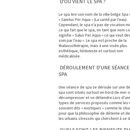
D'OÙ VIENT LE SPA ?
Le spa tire son nom de la ville belge Spa 
« Sanitus Per Aqua » (La santé par l’eau).
Cependant, le spa n’a pas de vocation m
ce qui fait que le spa, en tant que nom 
signifie « Salus Per Aqua » ce qui veut dire
soin par l’eau ». Le spa est proche de la
thalassothérapie, mais à une visée plus
esthétique, hédoniste et surtout non
médicalisée.
DÉROULEMENT D'UNE SÉANCE
SPA
Une séance de spa se déroule sur une d
spa sont situés surtout en bord de mer o
décompresser et se détendre.Lors d’une s
types de services proposés comme les 
souvent dits « exotiques » comme le shi
pour que la philosophie de détente et de 
les urbains stressés qui cherchent à se 
QUELS SONT LES BIENFAITS DU