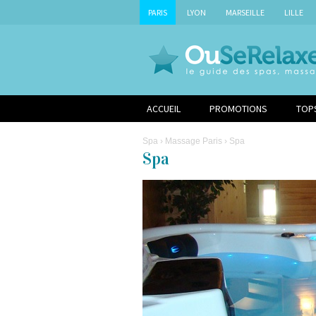
PARIS
LYON
MARSEILLE
LILLE
ACCUEIL
PROMOTIONS
TOP
Spa
›
Massage Paris
› Spa
Spa