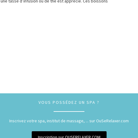
une tasse d’infusion ou de thé est apprécié. Ces boissons
VOUS POSSÉDEZ UN SPA ?
Inscrivez votre spa, institut de massage, ... sur OuSeRelaxer.com
Inscription sur OUSERELAXER.COM