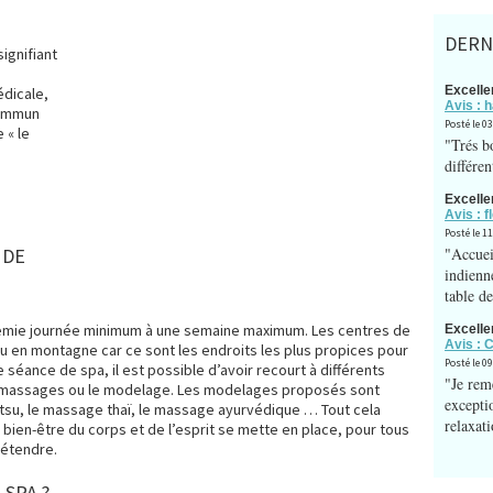
DERNI
signifiant
Excelle
édicale,
Avis :
commun
Posté le 0
 « le
"Trés b
différen
Excelle
Avis : 
Posté le 1
 DE
"Accuei
indienn
table d
emie journée minimum à une semaine maximum. Les centres de
Excelle
Avis : 
u en montagne car ce sont les endroits les plus propices pour
Posté le 09
éance de spa, il est possible d’avoir recourt à différents
"Je rem
massages ou le modelage. Les modelages proposés sont
excepti
atsu, le massage thaï, le massage ayurvédique … Tout cela
relaxati
bien-être du corps et de l’esprit se mette en place, pour tous
détendre.
 SPA ?