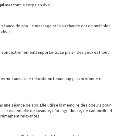
qui met tout le corps en éveil.
ne séance de spa. Le massage et l’eau chaude ont de multiples
cation.
 sont extrêmementt importants. Le plaisir des yeux est tout
 permet aussi une relaxatioon beaucoup plus profonde et
s une séance de spa. Elle utilise la mémoire des odeurs pour
L’huile essentielle de lavande, d’orange douce, de camomille et
xtrêmement relaxantes.