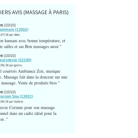
ERS AVIS (MASSAGE À PARIS)
nt
(10/10)
 hammam (13002)
3/07/18 par Adel,
on hamam avec bonne température, et
te salles et sas Bon massages aussi "
nt
(10/10)
fleursdevie (22190)
1/06/18 par galiin,
l courtois Ambiance Zen, musique
e. Massage fait dans la douceur sur une
e massage. Vente de produits bios "
nt
(10/10)
Cocoon Spa (13001)
/06/18 par Valérie ,
ercie Corinne pour son massage
onnel dans un cadre idéal pour la
on ."