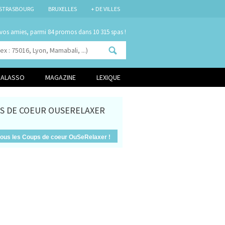
STRASBOURG
BRUXELLES
+ DE VILLES
 vos amies, parmi
dans 10 315 spas !
HALASSO
MAGAZINE
LEXIQUE
S DE COEUR OUSERELAXER
 tous les Coups de coeur OuSeRelaxer !