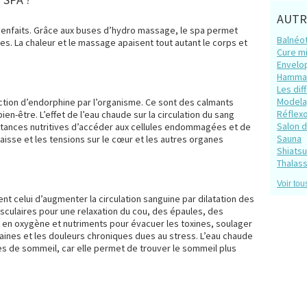
AUTR
ienfaits. Grâce aux buses d’hydro massage, le spa permet
Balnéo
es. La chaleur et le massage apaisent tout autant le corps et
Cure m
Envelo
Hamm
Les dif
Model
duction d’endorphine par l’organisme. Ce sont des calmants
Réflex
en-être. L’effet de l’eau chaude sur la circulation du sang
Salon 
stances nutritives d’accéder aux cellules endommagées et de
Sauna
 baisse et les tensions sur le cœur et les autres organes
Shiatsu
Thalas
Voir tou
t celui d’augmenter la circulation sanguine par dilatation des
sculaires pour une relaxation du cou, des épaules, des
t en oxygène et nutriments pour évacuer les toxines, soulager
raines et les douleurs chroniques dues au stress. L’eau chaude
es de sommeil, car elle permet de trouver le sommeil plus