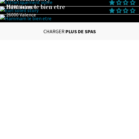
Hammam le bien etre
26000 Valence
26000 Valence
CHARGER
PLUS DE SPAS