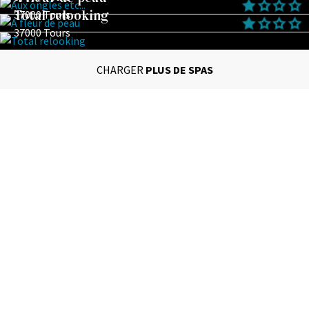
Total relooking
37000 Tours
37000 Tours
CHARGER
PLUS DE SPAS