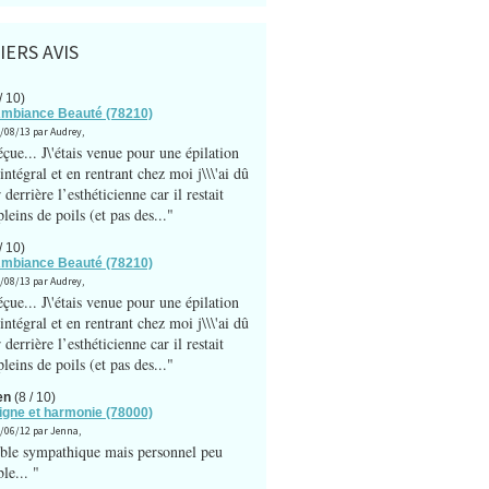
IERS AVIS
/ 10)
Ambiance Beauté (78210)
1/08/13 par Audrey,
çue... J\'étais venue pour une épilation
intégral et en rentrant chez moi j\\\'ai dû
 derrière l’esthéticienne car il restait
leins de poils (et pas des..."
/ 10)
Ambiance Beauté (78210)
1/08/13 par Audrey,
çue... J\'étais venue pour une épilation
intégral et en rentrant chez moi j\\\'ai dû
 derrière l’esthéticienne car il restait
leins de poils (et pas des..."
en
(8 / 10)
Ligne et harmonie (78000)
9/06/12 par Jenna,
le sympathique mais personnel peu
le... "