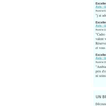
Excelle
Avis : 
Posté le 0
"j ai ad
Excelle
Avis : 
Posté le 11
"Cadre 
valent 
Réserve
et vous
Excelle
Avis : 
Posté le 15
"Ambian
prix d'
ni soins
UN B
Découv