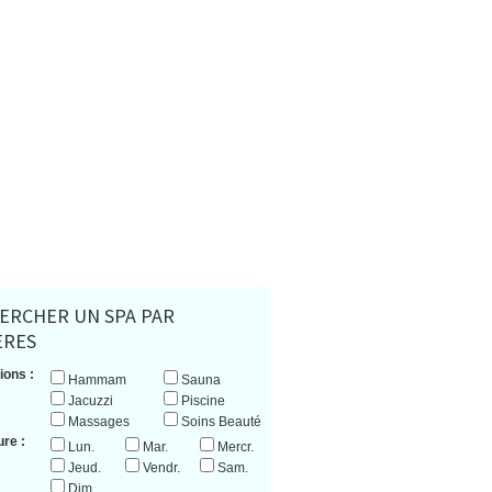
ERCHER UN SPA PAR
ERES
ions :
Hammam
Sauna
Jacuzzi
Piscine
Massages
Soins Beauté
re :
Lun.
Mar.
Mercr.
Jeud.
Vendr.
Sam.
Dim.