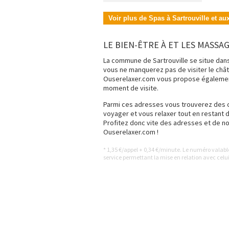
Voir plus de Spas à Sartrouville et au
LE BIEN-ÊTRE À ET LES MASSA
La commune de Sartrouville
se situe dan
vous ne manquerez pas de visiter le châtea
Ouserelaxer.com vous propose égalemen
moment de visite.
Parmi ces adresses vous trouverez des 
voyager et vous relaxer tout en restant d
Profitez donc vite des adresses et de n
Ouserelaxer.com !
* 1,35 €/appel + 0,34 €/minute. Le numéro valab
service permettant la mise en relation avec celui