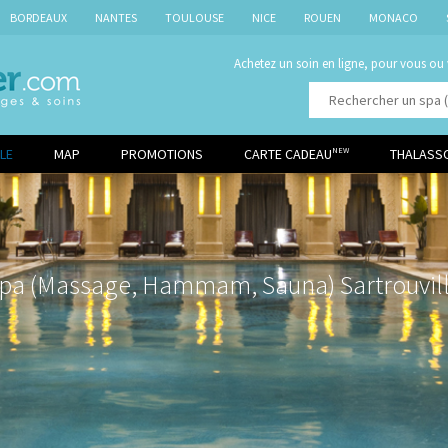
BORDEAUX
NANTES
TOULOUSE
NICE
ROUEN
MONACO
Achetez un soin en ligne, pour vous ou
LE
MAP
PROMOTIONS
CARTE CADEAU
THALASS
NEW
pa (Massage, Hammam, Sauna) Sartrouvil