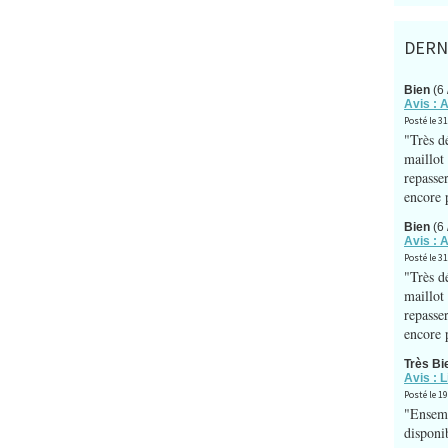
DERN
Bien
(6 
Avis : 
Posté le 3
"Très dé
maillot 
repasser
encore p
Bien
(6 
Avis : 
Posté le 3
"Très dé
maillot 
repasser
encore p
Très Bi
Avis : 
Posté le 1
"Ensemb
disponib