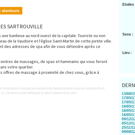
Etoiles 
x alentours
GES SARTROUVILLE
Sexe :
s une banlieue au nord-ouest de la capitale. Touriste ou non
u de la Vaudoire et l'église Saint-Martin de cette petite ville.
t des adresses de spa afin de vous détendre après ce
Lieu :
centres de massages, de spas et hammams qui vous feront
ans votre quartier.
os offres de massage à proximité de chez vous, grâce à
DERN
le 5 minutes n'est pas le numéro du destinataire mais le numéro d'un
-ci. Ce service est édité par le site Oubruncher.com
13/08/15
17/05/13
17/05/13
16/05/13
16/05/13
16/05/13
09/12/12
05/12/12
25/11/12
09/08/12