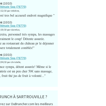
nt
(10/10)
Ultimate Spa (78770)
1/12/10 par ctdidine,
oré tres bel accueuil endroit magnifique "
nt
(10/10)
Ultimate Spa (78770)
/10/10 par clairelux,
extra, personnel trés sympa, les massages
vraiment le coup! Détente assurée.
z au restaurant du château pr le déjeuner
 serz totalement comblés!"
nt
(10/10)
Ultimate Spa (78770)
/04/10 par christelle,
ce sympa, détent assurée! Même si le
entrée est un peu cher 50€ sans massage,
, fruit thé jus de fruit à volonté..."
RUNCH À SARTROUVILLE ?
rez sur OuBruncher.com les meilleurs