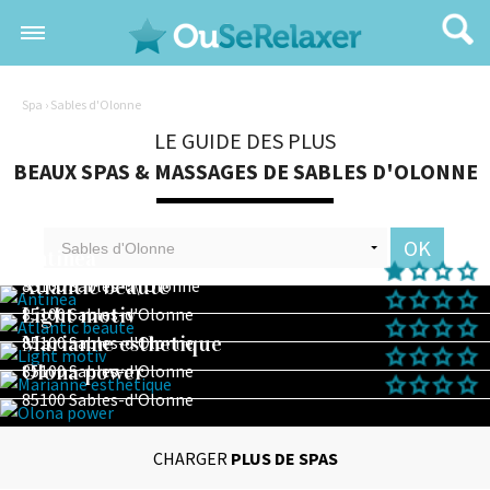
Spa
› Sables d'Olonne
LE GUIDE DES PLUS
BEAUX SPAS & MASSAGES DE SABLES D'OLONNE
OK
Antinea
Atlantic beaute
85100 Sables-d\'Olonne
Light motiv
85100 Sables-d'Olonne
Marianne esthetique
85100 Sables-d'Olonne
Olona power
85100 Sables-d'Olonne
85100 Sables-d'Olonne
CHARGER
PLUS DE SPAS