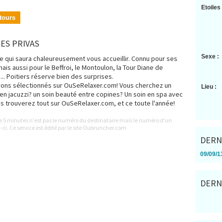
Etoiles 
tours
ES PRIVAS
Sexe :
ue qui saura chaleureusement vous accueillir. Connu pour ses
s aussi pour le Beffroi, le Montoulon, la Tour Diane de
s... Poitiers réserve bien des surprises.
vons sélectionnés sur OuSeRelaxer.com! Vous cherchez un
Lieu :
n jacuzzi? un soin beauté entre copines? Un soin en spa avec
trouverez tout sur OuSeRelaxer.com, et ce toute l'année!
le 5 minutes n'est pas le numéro du destinataire mais le numéro d'un
-ci. Ce service est édité par le site Oubruncher.com
DERN
09/09/13
DERN