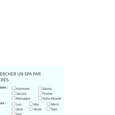
ERCHER UN SPA PAR
ERES
ions :
Hammam
Sauna
Jacuzzi
Piscine
Massages
Soins Beauté
re :
Lun.
Mar.
Mercr.
Jeud.
Vendr.
Sam.
Dim.