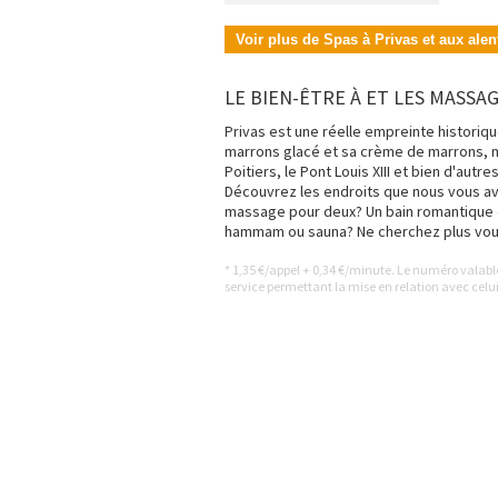
Voir plus de Spas à Privas et aux alen
LE BIEN-ÊTRE À ET LES MASSAG
Privas est une réelle empreinte historiq
marrons glacé et sa crème de marrons, mai
Poitiers, le Pont Louis XIII et bien d'autre
Découvrez les endroits que nous vous a
massage pour deux? Un bain romantique e
hammam ou sauna? Ne cherchez plus vous 
* 1,35 €/appel + 0,34 €/minute. Le numéro valab
service permettant la mise en relation avec celui