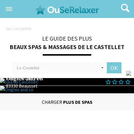
Spa
› Le Castellet
LE GUIDE DES PLUS
BEAUX SPAS & MASSAGES DE LE CASTELLET
OK
Spa du Castellet
Ongles and co
83330 Le Castellet
83330 Beausset
CHARGER
PLUS DE SPAS