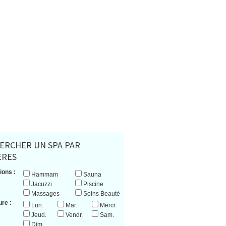
ERCHER UN SPA PAR
ERES
ions :
Hammam
Sauna
Jacuzzi
Piscine
Massages
Soins Beauté
re :
Lun.
Mar.
Mercr.
Jeud.
Vendr.
Sam.
Dim.