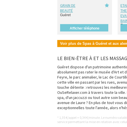
GRAIN DE
ETA
BEAUTÉ
TH
Guéret
EVA
BAI
Eva
Afficher téléphone
Voir plus de Spas à Guéret et aux ale
LE BIEN-ÊTRE À ET LES MASSA
Guéret dispose d'un patrimoine authentiq
absolument pas rater le musée d'Art et d'
Feyre, le parc animalier, le Lac de Courti
cette ville en passant par les rues, aven
touche détente : retrouvez les meilleure
OuSeRelaxer.com à travers toute la ville
spa, d'un jaccuzzi ou tout autre soin be
avenue de Laure ? En plus de tout vous d
exceptionnelles toute l'année, alors n'hés
* 1,35 €/appel + 0,34 €/minute. Le numéro valab
service permettant la mise en relation avec celui