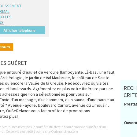
BLISSEMENT
ERMAL
UX LES
NS
ux-les-Bains
Afficher téléphone
ntours
GES GUÉRET
ue entouré d'eau et de verdure flamboyante. Là-bas, il ne faut
Archéologie, le jardin de Val Maubrune, le château de Sainte
lles ou encore la Vallée de la Creuse. Redécouvrez ou visitez
RECH
ues et boulevards. Agrémentez en plus votre itinéraire par une
s adresses que l'on a sélectionnées pour vous sur
CRIT
. Envie d'un massage, d'un hammam, d'un sauna, d'une pause au
Prestat
auté ? Avenue Fayolle, boulevard Carnot, avenue du Limousin,
ire, OuSeRelaxer vous fait profiter de promotions
itez plus!
Ouvertu
le 5 minutes n'est pas le numéro du destinataire mais le numéro d'un
-ci. Ce service est édité par le site Oubruncher.com