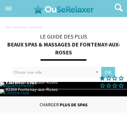
Spa
› Fontenay-aux-Roses
LE GUIDE DES PLUS
BEAUX SPAS & MASSAGES DE FONTENAY-AUX-
ROSES
OK
Aquamomento
Christie club
92260 Fontenay-aux-Roses
92260 Fontenay-aux-Roses
CHARGER
PLUS DE SPAS