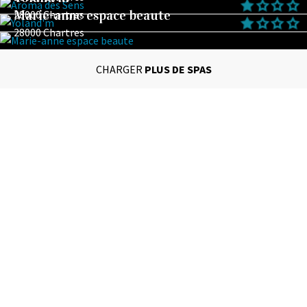
Marie-anne espace beaute
28000 Chartres
28000 Chartres
CHARGER
PLUS DE SPAS