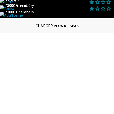
Acti'forme
73000 Chambéry
73000 Chambéry
CHARGER
PLUS DE SPAS