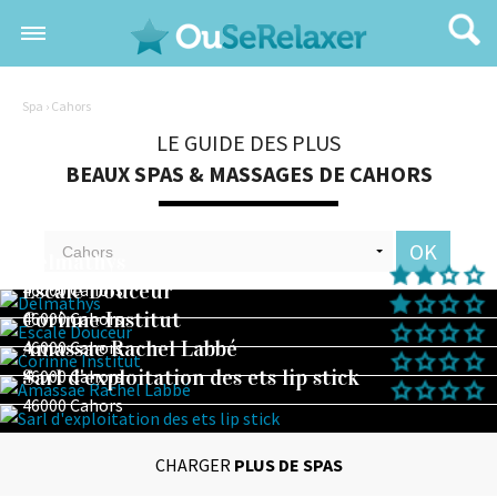
Spa
› Cahors
LE GUIDE DES PLUS
BEAUX SPAS & MASSAGES DE CAHORS
OK
Delmathys
Escale Douceur
46000 Cahors
Corinne Institut
46000 Cahors
Amassae Rachel Labbé
46000 Cahors
Sarl d'exploitation des ets lip stick
46000 Cahors
46000 Cahors
CHARGER
PLUS DE SPAS