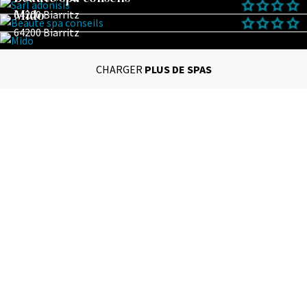
Mido
64200 Biarritz
64200 Biarritz
CHARGER
PLUS DE SPAS