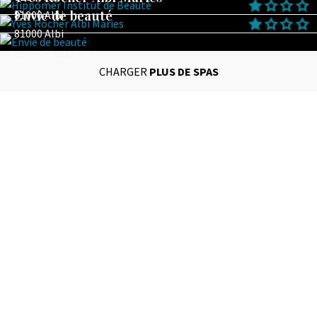
Envie de beauté
81000 Albi
81000 Albi
CHARGER
PLUS DE SPAS