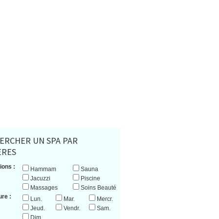
ERCHER UN SPA PAR
ERES
ions :
Hammam
Sauna
Jacuzzi
Piscine
Massages
Soins Beauté
re :
Lun.
Mar.
Mercr.
Jeud.
Vendr.
Sam.
Dim.