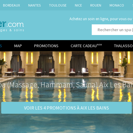
BORDEAUX
NANTES
TOULOUSE
NICE
ROUEN
MONACO
Achetez un soin en ligne, pour vous ou
NS
MAP
PROMOTIONS
CARTE CADEAU
THALASSO
NEW
pa (Massage, Hammam, Sauna) Aix Les Bai
VOIR LES 4 PROMOTIONS À AIX LES BAINS