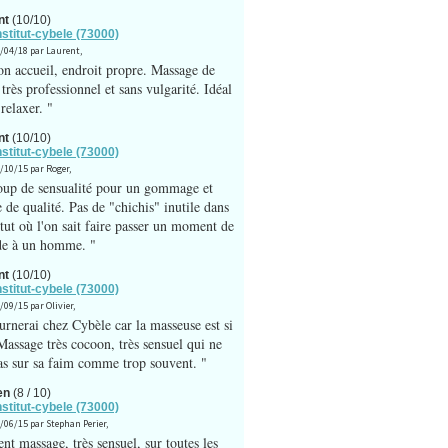
nt
(10/10)
nstitut-cybele (73000)
0/04/18 par Laurent,
on accueil, endroit propre. Massage de
 très professionnel et sans vulgarité. Idéal
relaxer. "
nt
(10/10)
nstitut-cybele (73000)
2/10/15 par Roger,
up de sensualité pour un gommage et
 de qualité. Pas de "chichis" inutile dans
itut où l'on sait faire passer un moment de
de à un homme. "
nt
(10/10)
nstitut-cybele (73000)
/09/15 par Olivier,
ournerai chez Cybèle car la masseuse est si
 Massage très cocoon, très sensuel qui ne
pas sur sa faim comme trop souvent. "
en
(8 / 10)
nstitut-cybele (73000)
7/06/15 par Stephan Perier,
nt massage, très sensuel, sur toutes les