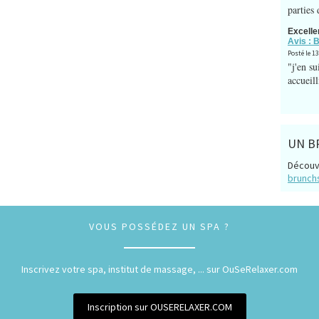
parties 
Excelle
Avis : 
Posté le 1
"j'en su
accueill
UN BR
Découv
brunchs
VOUS POSSÉDEZ UN SPA ?
Inscrivez votre spa, institut de massage, ... sur OuSeRelaxer.com
Inscription sur OUSERELAXER.COM