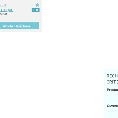
-SPA
HETIQUE
8.0
ssaud
Afficher téléphone
RECH
CRIT
Prestat
Ouvertu