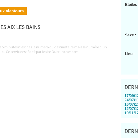
Etoiles 
aux alentours
ES AIX LES BAINS
Sexe :
le 5 minutes n'est pas le numéro du destinataire mais le numéro d'un
-ci. Ce service est édité par le site Oubruncher.com
Lieu :
DERN
17/09/13
24/07/13
16/07/13
12/07/13
19/11/12
DERN