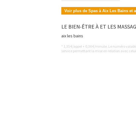
Voir plus de Spas à Aix Les Bains et 
LE BIEN-ÊTRE À ET LES MASSAG
aix les bains
* 1,35 €/appel + 0,34 €/minute. Le numéro valab
service permettant la mise en relation avec celui