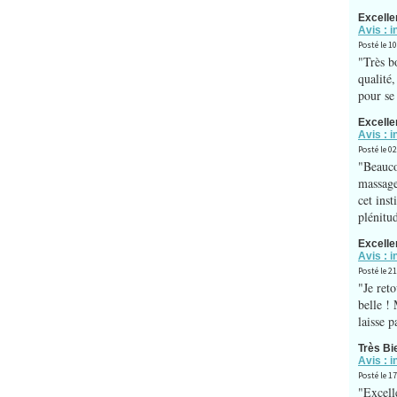
Excelle
Avis : i
Posté le 1
"Très b
qualité,
pour se 
Excelle
Avis : i
Posté le 0
"Beauco
massage
cet inst
plénitu
Excelle
Avis : i
Posté le 21
"Je ret
belle !
laisse 
Très Bi
Avis : i
Posté le 1
"Excelle