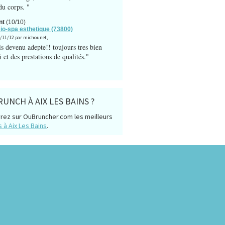
du corps. "
nt
(10/10)
Bio-spa esthetique (73800)
3/11/12 par michounet,
is devenu adepte!! toujours tres bien
i et des prestations de qualités."
UNCH À AIX LES BAINS ?
rez sur OuBruncher.com les meilleurs
 à Aix Les Bains
.