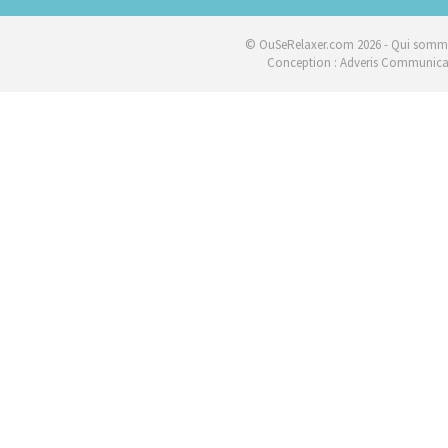
© OuSeRelaxer.com 2026 -
Qui somme
Conception :
Adveris Communica