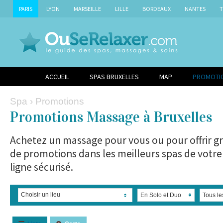
PARIS
LYON
MARSEILLE
LILLE
BORDEAUX
NANTES
T
ACCUEIL
SPAS BRUXELLES
MAP
PROMOTI
Spa
› Promotions
Promotions Massage à Bruxelles
Achetez un massage pour vous ou pour offrir gr
de promotions dans les meilleurs spas de votre 
ligne sécurisé.
Choisir un lieu