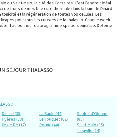
ale ou Saint-Malo, la cité des Corsaires. C'est l'endroit idéal
x de fruits de mer. Une cure thermale dans la baie de Dinard
a tonicité et la régénération de toutes vos cellules. Les
icapés pour tous les curistes de la thalasso. Chaque week-
goûtent au bonheur du programme spa personnalisé. Détente
UN SÉJOUR THALASSO
ALASSO :
Dinard (35)
La Baule (44)
Sables d'Olonne
Hyères (83)
Le Touquet (62)
(85)
Ile de Ré (17)
Pornic (44)
Saint-Malo (35)
Trouville (14)