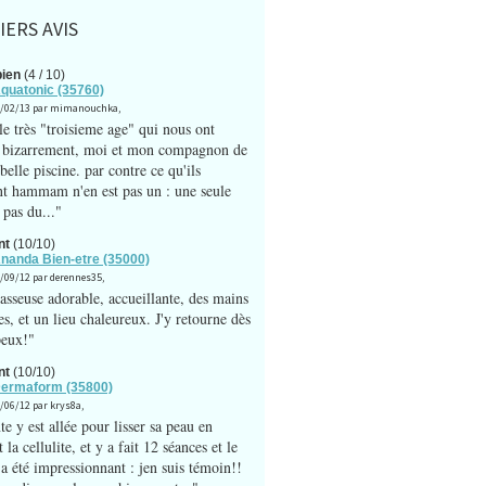
IERS AVIS
bien
(4 / 10)
Aquatonic (35760)
08/02/13 par mimanouchka,
le très "troisieme age" qui nous ont
 bizarrement, moi et mon compagnon de
belle piscine. par contre ce qu'ils
nt hammam n'en est pas un : une seule
 pas du..."
nt
(10/10)
Ananda Bien-etre (35000)
7/09/12 par derennes35,
sseuse adorable, accueillante, des mains
s, et un lieu chaleureux. J'y retourne dès
peux!"
nt
(10/10)
Dermaform (35800)
0/06/12 par krys8a,
e y est allée pour lisser sa peau en
 la cellulite, et y a fait 12 séances et le
 a été impressionnant : jen suis témoin!!