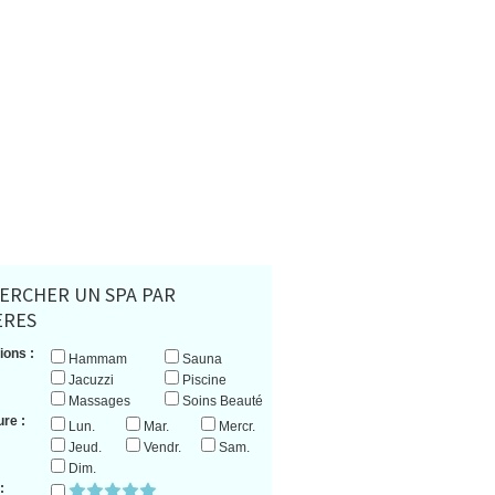
ERCHER UN SPA PAR
ERES
ions :
Hammam
Sauna
Jacuzzi
Piscine
Massages
Soins Beauté
re :
Lun.
Mar.
Mercr.
Jeud.
Vendr.
Sam.
Dim.
: