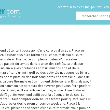
Achetez un soin en ligne, pour vous ou
k-end détente à l'occasion d'une cure ou d'un spa. Place au
er. Il existe plusieurs formules au choix, thalasso ou cure
thermale en France. Le complément idéal d'un week-end
e de passer du temps dans la anse des Étêtés. La thalasso
oins aux algues bretonnes sont un must du spa et de la
nt profiter d'un mini-golf ou des activités nautiques de Dinard.
ns petits plats ou des boissons detox en terrasse ou dans de
. La cure thermale est un moment détente rare. En thalasso, il
u du hammam. Un parcours découverte peut vous faire profiter
é de Dinard, en Ille-et-Vilaine. Le programme d'une thalasso
de l'âge. Un week-end suffit pour la découverte du spa. Le
tente : Il faut compter deux heures trente pour quatre soins en
s'apprécier dès le premier soin du week-end. Place à la
un vrai plaisir des séances d'une cure thermale. Vous pouvez