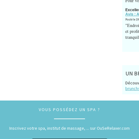
Pour vo
Excelle
Avis : 
Posté le 1
"Endroi
et prof
tranquil
UN B
Découv
brunchs
VOUS POSSÉDEZ UN SPA ?
Inscrivez votre spa, institut de massage, ... sur OuSeRelaxer.com