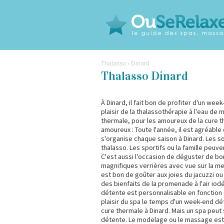
Thalasso
› Dinard
Thalasso Dinard
À Dinard, il fait bon de profiter d'un wee
plaisir de la thalassothérapie à l'eau de m
thermale, pour les amoureux de la cure 
amoureux : Toute l'année, il est agréabl
s'organise chaque saison à Dinard. Les s
thalasso. Les sportifs ou la famille peuve
C'est aussi l'occasion de déguster de bo
magnifiques verrières avec vue sur la mer
est bon de goûter aux joies du jacuzzi o
des bienfaits de la promenade à l'air iod
détente est personnalisable en fonction 
plaisir du spa le temps d'un week-end dé
cure thermale à Dinard. Mais un spa peut 
détente. Le modelage ou le massage est 