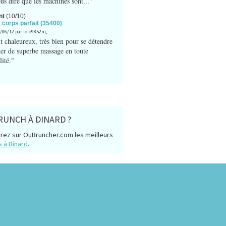
us dire que les machines sont..."
nt
(10/10)
A corps parfait (35400)
9/06/12 par lolo9852nj,
t chaleureux, très bien pour se détendre
iter de superbe massage en toute
lité."
RUNCH À DINARD ?
rez sur OuBruncher.com les meilleurs
 à Dinard
.