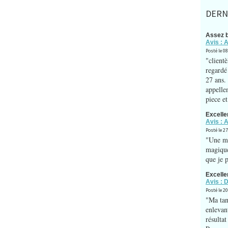
DERN
Assez 
Avis : 
Posté le 
"clientè
regardé
27 ans. 
appelle
piece et
Excelle
Avis : 
Posté le 2
"Une ma
magique
que je 
Excelle
Avis : 
Posté le 2
"Ma tant
enlevant
résultat