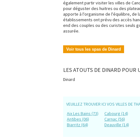
également partir visiter les villes de Canc
pour déguster des huitres ou des plateau
apporte à l'organisme de l'équilibre, de l
établissements ont prévu des accès hand
end des couples ou des curistes seuls 
assurée.
Voir tous les spas de Dinard
LES ATOUTS DE DINARD POUR 
Dinard
VEUILLEZ TROUVER ICI VOS VILLES DE TH
Aix Les Bains (73)
Cabourg (14)
Antibes (06)
Carnac (56)
Biarritz (64)
Deauville (14)