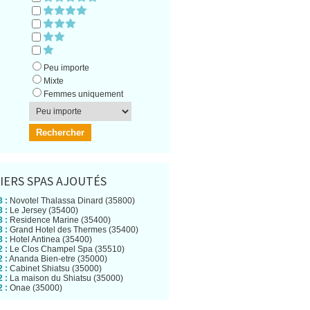
Peu importe
Mixte
Femmes uniquement
IERS SPAS AJOUTÉS
 :
Novotel Thalassa Dinard (35800)
 :
Le Jersey (35400)
 :
Residence Marine (35400)
 :
Grand Hotel des Thermes (35400)
 :
Hotel Antinea (35400)
 :
Le Clos Champel Spa (35510)
 :
Ananda Bien-etre (35000)
 :
Cabinet Shiatsu (35000)
 :
La maison du Shiatsu (35000)
 :
Onae (35000)