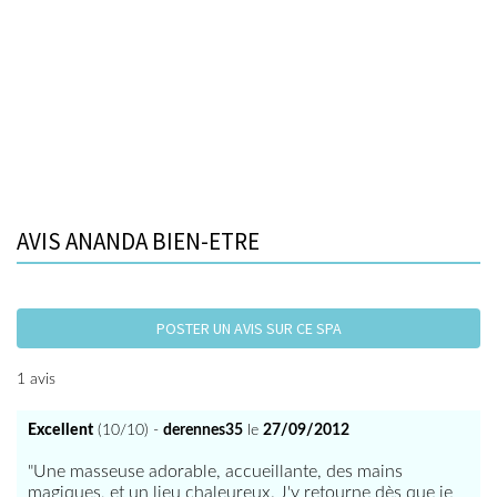
AVIS ANANDA BIEN-ETRE
POSTER UN AVIS SUR CE SPA
1 avis
Excellent
(10/10) -
derennes35
le
27/09/2012
"Une masseuse adorable, accueillante, des mains
magiques, et un lieu chaleureux. J'y retourne dès que je