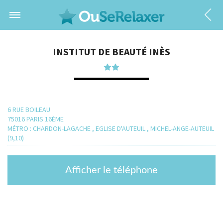
INSTITUT DE BEAUTÉ INÈS
6 RUE BOILEAU
75016 PARIS 16ÈME
MÉTRO : CHARDON-LAGACHE , EGLISE D'AUTEUIL , MICHEL-ANGE-AUTEUIL
(9,10)
Afficher le téléphone