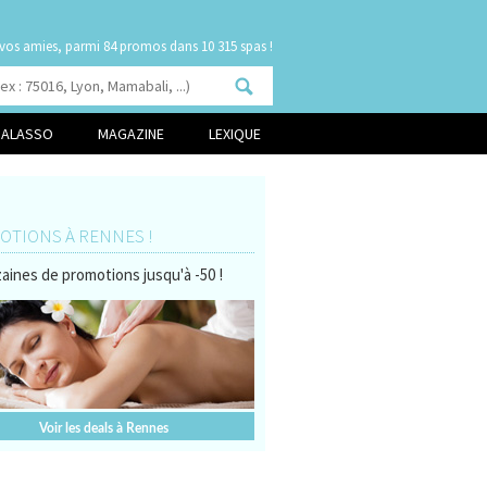
 vos amies, parmi
dans 10 315 spas !
HALASSO
MAGAZINE
LEXIQUE
TIONS À RENNES !
aines de promotions jusqu'à -50 !
Voir les deals à Rennes