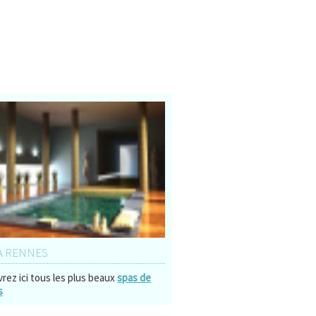
À RENNES
rez ici tous les plus beaux
spas de
s