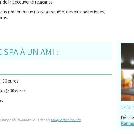
i de la découverte relaxante.
m vous redonnera un nouveau souffle, des plus bénéfiques,
orps.
SPA À UN AMI :
: 30 euros
es) : 30 euros
os
SPAS 
Découv
s proposés ? Rendez-vous dans le
lexique du bien-être
Renne