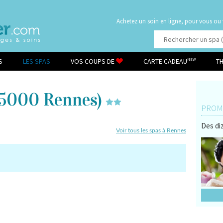
Achetez un soin en ligne, pour vous ou
S
LES SPAS
VOS COUPS DE
CARTE CADEAU
T
NEW
5000 Rennes)
PROMO
Des diz
Voir tous les spas à Rennes