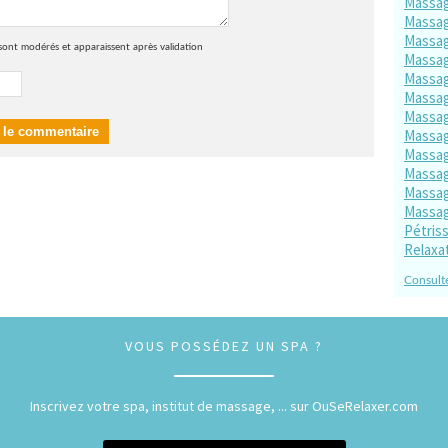
Massag
Massag
Massag
sont modérés et apparaissent après validation
Massag
Massag
Massag
Massag
Massag
Massag
Massag
Massag
Massag
Pétris
Relaxa
Consulte
VOUS POSSÉDEZ UN SPA ?
Inscrivez votre spa, institut de massage, ... sur OuSeRelaxer.com