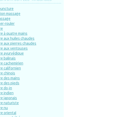
puncture
ion massage
assage
er-rouler
ge
e à quatre mains
e aux huiles chaudes
e aux pierres chaudes
e aux ventouses
e ayurvédique
e balinais
e cachemirien
e californien
e chinois
e des mains
e des pieds
e do-in
e indien
e japonais
e naturiste
ge nu
e oriental