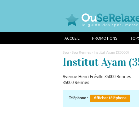
ACCUEIL
PROMOTIONS
TOP
Spa
›
Spa Rennes
› Institut Ayam (35000)
Institut Ayam
(3
Avenue Henri Fréville 35000 Rennes
35000
Rennes
Téléphone :
Afficher téléphone