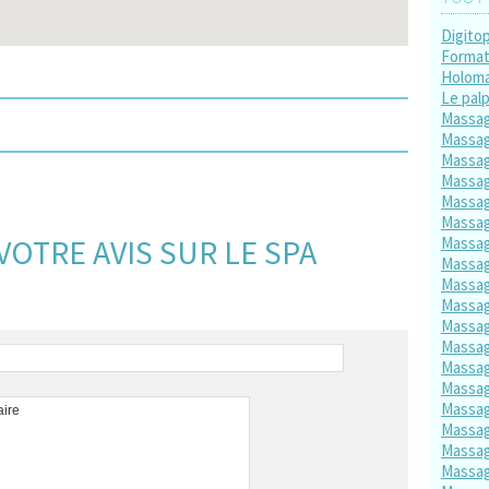
Digito
Format
Holom
Le palp
Massa
Massag
Massag
Massag
Massag
Massag
VOTRE AVIS SUR LE SPA
Massag
Massag
Massag
Massag
Massag
Massag
Massag
Massag
Massag
Massag
Massa
Massag