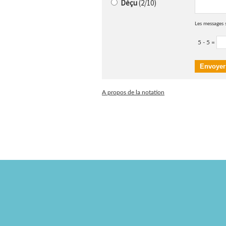
Déçu
(2/10)
Les messages 
5 - 5 =
A propos de la notation