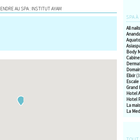
NDRE AU SPA : INSTITUT AYAM
SPA À
All nail
Ananda
Aquato
Asiasp
Body M
Cabine
Derma
Domain
Elixir
(3
Escale 
Grand 
Hotel 
Hotel 
La mai
La Medi
TOUT 