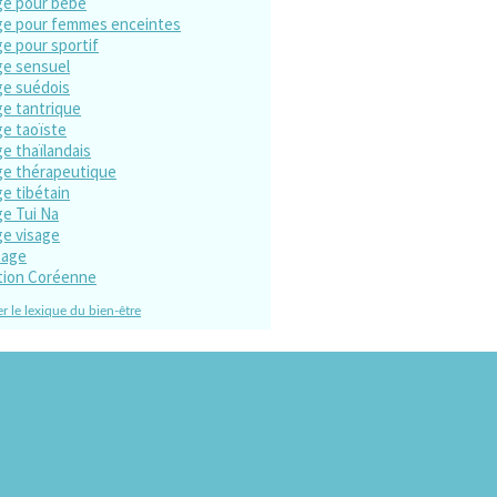
e pour bébé
e pour femmes enceintes
e pour sportif
e sensuel
e suédois
e tantrique
e taoïste
e thaïlandais
e thérapeutique
e tibétain
e Tui Na
e visage
sage
tion Coréenne
r le lexique du bien-être