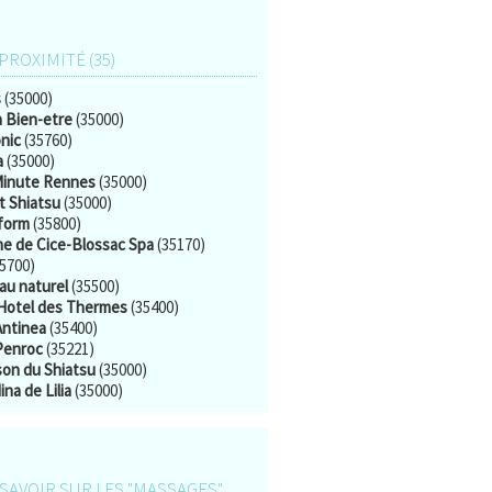
 PROXIMITÉ (35)
s
(35000)
 Bien-etre
(35000)
nic
(35760)
a
(35000)
inute Rennes
(35000)
t Shiatsu
(35000)
form
(35800)
e de Cice-Blossac Spa
(35170)
5700)
au naturel
(35500)
Hotel des Thermes
(35400)
Antinea
(35400)
Penroc
(35221)
son du Shiatsu
(35000)
na de Lilia
(35000)
SAVOIR SUR LES "MASSAGES"