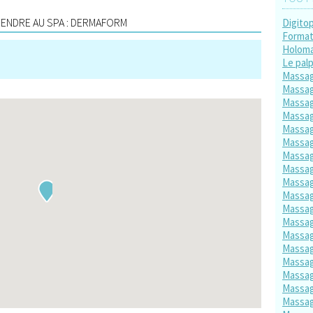
ENDRE AU SPA : DERMAFORM
Digito
Format
Holom
Le palp
Massa
Massag
Massag
Massag
Massag
Massag
Massag
Massag
Massag
Massag
Massag
Massag
Massag
Massag
Massag
Massag
Massa
Massag