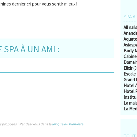
chines dernier cri pour vous sentir mieux!
SPA À
All nail
Ananda
Aquato
Asiasp
SPA À UN AMI :
Body M
Cabine
Domain
Elixir
(3
Escale 
Grand 
Hotel 
Hotel 
Instit
La mai
La Medi
s proposés ? Rendez-vous dans le
lexique du bien-être
TOUT 