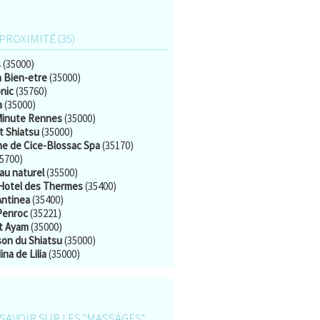
 PROXIMITÉ (35)
s
(35000)
 Bien-etre
(35000)
nic
(35760)
a
(35000)
inute Rennes
(35000)
t Shiatsu
(35000)
e de Cice-Blossac Spa
(35170)
5700)
au naturel
(35500)
Hotel des Thermes
(35400)
Antinea
(35400)
Penroc
(35221)
ut Ayam
(35000)
son du Shiatsu
(35000)
na de Lilia
(35000)
SAVOIR SUR LES "MASSAGES"