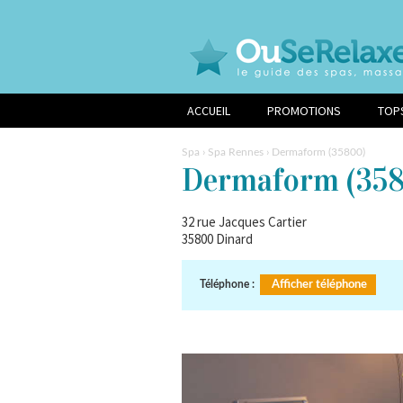
ACCUEIL
PROMOTIONS
TOP
Spa
›
Spa Rennes
› Dermaform (35800)
Dermaform
(358
32 rue Jacques Cartier
35800
Dinard
Téléphone :
Afficher téléphone