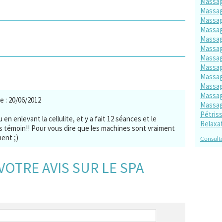
Massag
Massag
Massag
Massag
Massag
Massag
Massag
Massag
Massag
Massag
Massag
le : 20/06/2012
Massag
Pétris
 en enlevant la cellulite, et y a fait 12 séances et le
Relaxa
is témoin!! Pour vous dire que les machines sont vraiment
ent ;)
Consulte
VOTRE AVIS SUR LE SPA