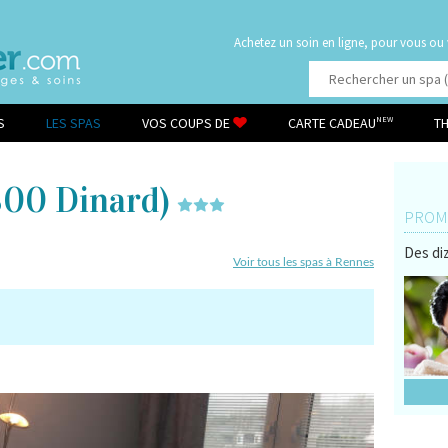
Achetez un soin en ligne, pour vous ou
S
LES SPAS
VOS COUPS DE
CARTE CADEAU
T
NEW
00 Dinard)
PROMO
Des diz
Voir tous les spas à Rennes