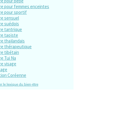
e pour bébé
e pour femmes enceintes
e pour sportif
e sensuel
e suédois
e tantrique
e taoïste
e thaïlandais
e thérapeutique
e tibétain
e Tui Na
e visage
sage
tion Coréenne
r le lexique du bien-être