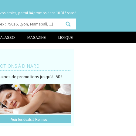
 vos amies, parmi
dans 10 315 spas !
HALASSO
MAGAZINE
LEXIQUE
TIONS À DINARD !
aines de promotions jusqu'à -50 !
Voir les deals à Rennes