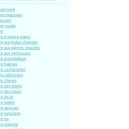
puncture
ion massage
assage
er-rouler
ge
e à quatre mains
e aux huiles chaudes
e aux pierres chaudes
e aux ventouses
e ayurvédique
e balinais
e cachemirien
e californien
e chinois
e des mains
e des pieds
e do-in
e indien
e japonais
e naturiste
ge nu
e oriental