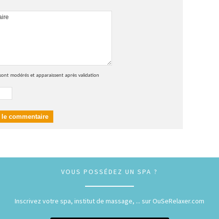
sont modérés et apparaissent après validation
VOUS POSSÉDEZ UN SPA ?
Inscrivez votre spa, institut de massage, ... sur OuSeRelaxer.com