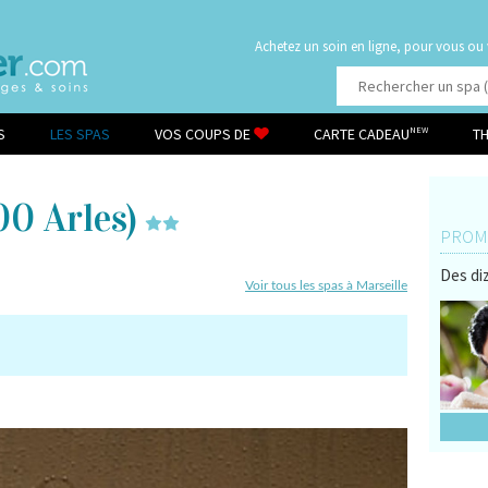
Achetez un soin en ligne, pour vous ou
S
LES SPAS
VOS COUPS DE
CARTE CADEAU
T
NEW
00 Arles)
PROMO
Des diz
Voir tous les spas à Marseille