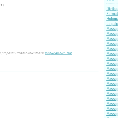
es)
Digito
Format
Holom
Le palp
Massa
Massag
Massag
Massag
Massag
s proposés ? Rendez-vous dans le
lexique du bien-être
Massag
Massag
Massag
Massag
Massag
Massag
Massag
Massag
Massag
Massag
Massag
Massa
Massag