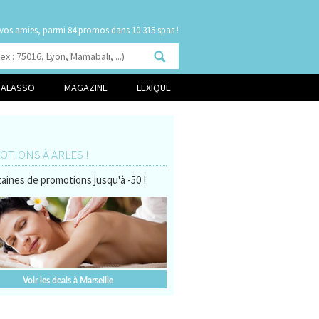
 vos amies, parmi
84 promos
dans 10 315 spas !
HALASSO
MAGAZINE
LEXIQUE
TIONS À ARLES !
aines de promotions jusqu'à -50 !
Voir les deals à Marseille