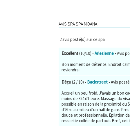
AVIS SPA SPA MOANA
2
avis posté(s) sur ce spa
Excellent
(10/10)
•
Arlesienne
• Avis po
Bon moment de détente. Endroit calme
reviendrai.
Déçu
(2 / 10)
•
Backstreet
• Avis posté 
Accueil un peu froid. J'avais un bon c
moins de 3/4 d'heure. Massage du vis
possible en raison de la proximité du S
d'être au milieu d'un hall de gare. Pre
douce et professionnelle. Epilation dans
ressortie collée de partout. Bref, cet i