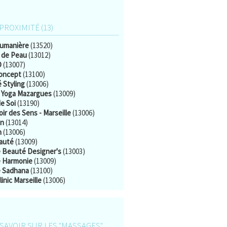
 PROXIMITÉ (13)
umanière
(13520)
r de Peau
(13012)
D
(13007)
Concept
(13100)
 Styling
(13006)
 Yoga Mazargues
(13009)
e Soi
(13190)
ir des Sens - Marseille
(13006)
in
(13014)
n
(13006)
eauté
(13009)
 Beauté Designer's
(13003)
 Harmonie
(13009)
 Sadhana
(13100)
inic Marseille
(13006)
SAVOIR SUR LES "MASSAGES"