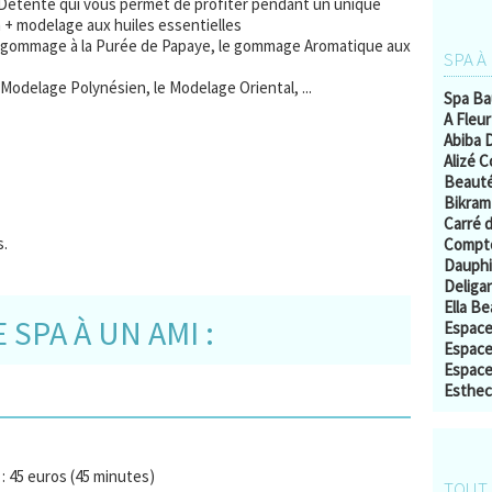
Détente qui vous permet de profiter pendant un unique
+ modelage aux huiles essentielles
gommage à la Purée de Papaye, le gommage Aromatique aux
SPA À
odelage Polynésien, le Modelage Oriental, ...
Spa Ba
A Fleu
Abiba 
Alizé 
Beauté
Bikram
Carré d
s.
Compto
Dauph
Deliga
Ella B
SPA À UN AMI :
Espace
Espace
Espace
Esthecl
: 45 euros (45 minutes)
TOUT 