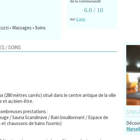
de la communauté
6.0
/ 10
sur
2 avis
uzzi • Massages • Soins
S / SOINS
 (280 mètres carrés) situé dans le centre antique de la ville
e et au bien-être.
nombreuses prestations :
SPAS 
ouge / Sauna Scandinave / Bain bouillonnant / Espace de
Découv
es et chaussons de bains fournis)
Marseil