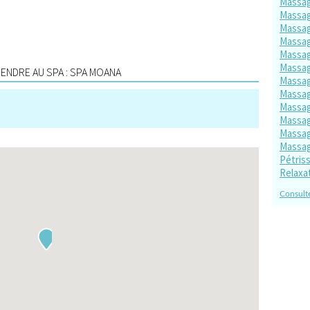
Massag
Massag
Massag
Massag
Massag
Massag
ENDRE AU SPA : SPA MOANA
Massag
Massag
Massag
Massag
Massag
Massag
Pétris
Relaxa
Consulte