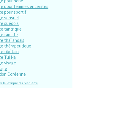
e pour bébé
e pour femmes enceintes
e pour sportif
e sensuel
e suédois
e tantrique
e taoïste
e thaïlandais
e thérapeutique
e tibétain
e Tui Na
e visage
sage
tion Coréenne
r le lexique du bien-être