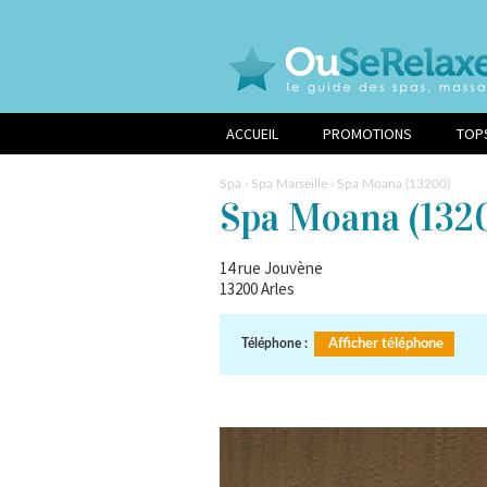
ACCUEIL
PROMOTIONS
TOP
Spa
›
Spa Marseille
› Spa Moana (13200)
Spa Moana
(132
14 rue Jouvène
13200
Arles
Téléphone :
Afficher téléphone