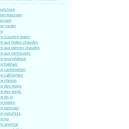
puncture
ion massage
assage
er-rouler
ge
e à quatre mains
e aux huiles chaudes
e aux pierres chaudes
e aux ventouses
e ayurvédique
e balinais
e cachemirien
e californien
e chinois
e des mains
e des pieds
e do-in
e indien
e japonais
e naturiste
ge nu
e oriental