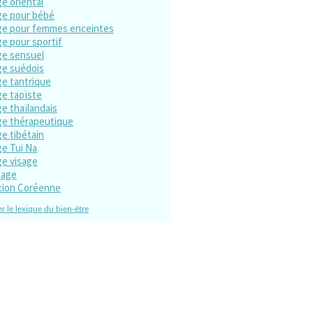
e oriental
e pour bébé
e pour femmes enceintes
e pour sportif
e sensuel
e suédois
e tantrique
e taoïste
e thaïlandais
e thérapeutique
e tibétain
e Tui Na
e visage
sage
tion Coréenne
r le lexique du bien-être