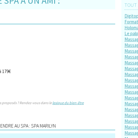
SPA À UN AMI :
TOUT 
Digito
Format
Holom
Le palp
Massa
Massag
Massag
Massag
Massag
Massag
à 179€
Massag
Massag
Massag
Massag
Massag
s proposés ? Rendez-vous dans le
lexique du bien-être
Massag
Massag
Massag
Massag
NDRE AU SPA : SPA MARILYN
Massag
Massa