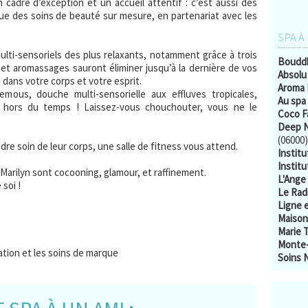
n cadre d’exception et un accueil attentif : c’est aussi des
ue des soins de beauté sur mesure, en partenariat avec les
SPA À
multi-sensoriels des plus relaxants, notamment grâce à trois
Boudd
et aromassages sauront éliminer jusqu’à la dernière de vos
Absolu
 dans votre corps et votre esprit.
Aroma 
mous, douche multi-sensorielle aux effluves tropicales,
Au spa
ors du temps ! Laissez-vous chouchouter, vous ne le
Coco F
Deep N
(06000)
dre soin de leur corps, une salle de fitness vous attend.
Instit
Institu
Marilyn sont cocooning, glamour, et raffinement.
L'Ange
soi !
Le Rad
Ligne 
Maison
Marie 
Monte-
xation et les soins de marque
Soins 