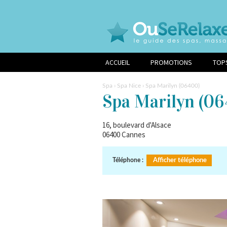
ACCUEIL
PROMOTIONS
TOP
Spa
›
Spa Nice
› Spa Marilyn (06400)
Spa Marilyn
(06
16, boulevard d'Alsace
06400
Cannes
Téléphone :
Afficher téléphone