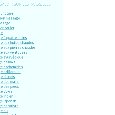
SAVOIR SUR LES "MASSAGES"
puncture
ion massage
assage
er-rouler
ge
e à quatre mains
e aux huiles chaudes
e aux pierres chaudes
e aux ventouses
e ayurvédique
e balinais
e cachemirien
e californien
e chinois
e des mains
e des pieds
e do-in
e indien
e japonais
e naturiste
ge nu