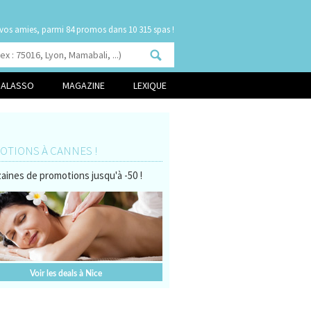
 vos amies, parmi
dans 10 315 spas !
HALASSO
MAGAZINE
LEXIQUE
TIONS À CANNES !
aines de promotions jusqu'à -50 !
Voir les deals à Nice