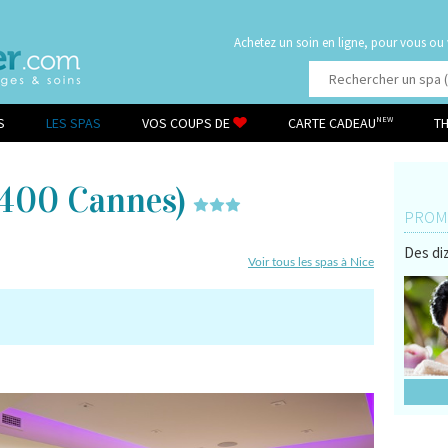
Achetez un soin en ligne, pour vous ou
S
LES SPAS
VOS COUPS DE
CARTE CADEAU
T
NEW
400 Cannes)
PROMO
Des diz
Voir tous les spas à Nice