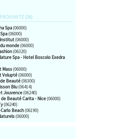
 PROXIMITÉ (06)
ha Spa
(06000)
 Spa
(06000)
Institut
(06000)
 du monde
(06000)
ashion
(06320)
ature Spa - Hotel Boscolo Exedra
ut Mass
(06000)
t Volupté
(06000)
 de Beauté
(06300)
isson Blu
(06414)
et Jouvence
(06240)
 de Beauté Carita - Nice
(06000)
Ty
(06240)
Carlo Beach
(06190)
Naturels
(06000)