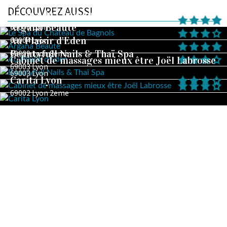
DÉCOUVREZ AUSSI
Le Spa du Château de Bagnols
Argana Beauté
69000 Lyon
Au Plaisir d'Eden
69004 Lyon
Beautyfull Nails & Thaï Spa
69009 Lyon 8eme
Cabinet de massages mieux être Joël Labrosse
69003 Lyon
69003 Lyon
Carita Lyon
69002 Lyon 2eme