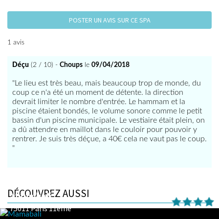
POSTER UN AVIS SUR CE SPA
1 avis
Déçu
(2 / 10) -
Choups
le
09/04/2018
"Le lieu est très beau, mais beaucoup trop de monde, du
coup ce n'a été un moment de détente. la direction
devrait limiter le nombre d'entrée. Le hammam et la
piscine étaient bondés, le volume sonore comme le petit
bassin d'un piscine municipale. Le vestiaire était plein, on
a dû attendre en maillot dans le couloir pour pouvoir y
rentrer. Je suis très déçue, a 40€ cela ne vaut pas le coup.
"
DÉCOUVREZ AUSSI
Mamabali
75011 Paris 11eme