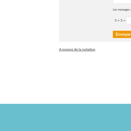
Les messages 
5 + 5 =
A propos de la notation