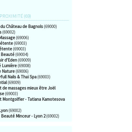
 PROXIMITÉ (69)
 du Château de Bagnols
(69000)
s
(69002)
Massage
(69006)
étente
(69003)
étente
(69003)
 Beauté
(69004)
sir d'Eden
(69009)
 Lumière
(69008)
 Nature
(69006)
ull Nails & Thaï Spa
(69003)
tial
(69009)
t de massages mieux être Joël
se
(69003)
t Montgolfier - Tatiana Kamotesova
 Lyon
(69002)
 Beauté Minceur - Lyon 2
(69002)