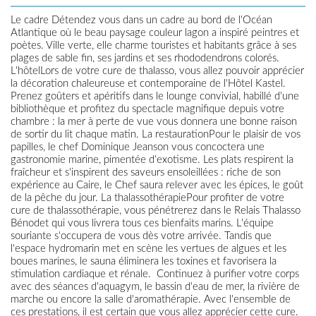
Le cadre Détendez vous dans un cadre au bord de l'Océan
Atlantique où le beau paysage couleur lagon a inspiré peintres et
poètes. Ville verte, elle charme touristes et habitants grâce à ses
plages de sable fin, ses jardins et ses rhododendrons colorés.
L'hôtelLors de votre cure de thalasso, vous allez pouvoir apprécier
la décoration chaleureuse et contemporaine de l'Hôtel Kastel.
Prenez goûters et apéritifs dans le lounge convivial, habillé d'une
bibliothèque et profitez du spectacle magnifique depuis votre
chambre : la mer à perte de vue vous donnera une bonne raison
de sortir du lit chaque matin. La restaurationPour le plaisir de vos
papilles, le chef Dominique Jeanson vous concoctera une
gastronomie marine, pimentée d'exotisme. Les plats respirent la
fraîcheur et s'inspirent des saveurs ensoleillées : riche de son
expérience au Caire, le Chef saura relever avec les épices, le goût
de la pêche du jour. La thalassothérapiePour profiter de votre
cure de thalassothérapie, vous pénétrerez dans le Relais Thalasso
Bénodet qui vous livrera tous ces bienfaits marins. L'équipe
souriante s'occupera de vous dès votre arrivée. Tandis que
l'espace hydromarin met en scène les vertues de algues et les
boues marines, le sauna éliminera les toxines et favorisera la
stimulation cardiaque et rénale. Continuez à purifier votre corps
avec des séances d'aquagym, le bassin d'eau de mer, la rivière de
marche ou encore la salle d'aromathérapie. Avec l'ensemble de
ces prestations, il est certain que vous allez apprécier cette cure.