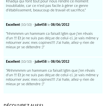
Khadija qui font tout pour nous rendre ce moment
inoubliable, car ce n'est pas facile à gérer ce genre
d'établissement, beaucoup de travail et sacrifice."
Excellent
(10/10) -
julie458
le
08/06/2012
"hhmmmm un hammam ca faisait lgtm que j'en rêvais
d'un !!! Et je ne suis pas déçue de celui-ci, je vais même y
retourner avec mes copines!!!! J'ai hate, allez-y rien de
mieux pr se détendre :)"
Excellent
(10/10) -
julie458
le
08/06/2012
"Ahhmmmm un hammam ca faisait lgtm que j'en rêvais
d'un !!! Et je ne suis pas déçue de celui-ci, je vais même y
retourner avec mes copines!!!! J'ai hate, allez-y rien de
mieux pr se détendre :)"
DÉCOUVREZ AUSSI