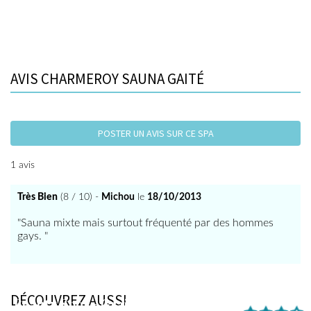
AVIS CHARMEROY SAUNA GAITÉ
POSTER UN AVIS SUR CE SPA
1 avis
Très Bien
(8 / 10) -
Michou
le
18/10/2013
"Sauna mixte mais surtout fréquenté par des hommes
gays. "
DÉCOUVREZ AUSSI
Beauty Spot - Grain de Beauté