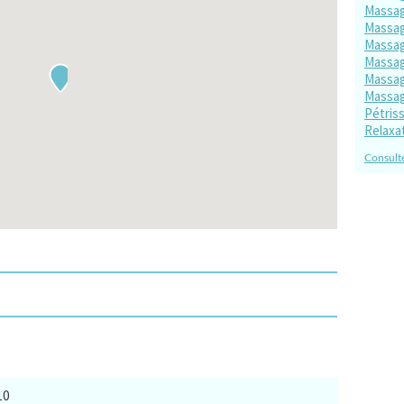
Massag
Massag
Massag
Massag
Massag
Massag
Pétris
Relaxa
Consulte
10