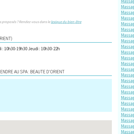
Massa
Massag
Massag
Massag
s proposés ? Rendez-vous dans le
lexique du bien-être
Massag
Massag
Massag
RIENT)
Massag
Massag
i : 10h30-19h30 Jeudi : 10h30-22h
Massag
Massag
Massag
Massag
NDRE AU SPA : BEAUTE D'ORIENT
Massag
Massag
Massag
Massa
Massag
Massag
Massag
Massag
Massag
Massag
Massag