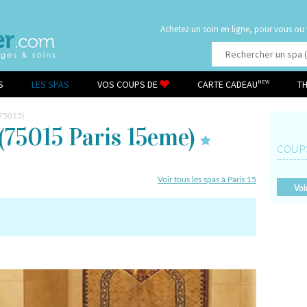
Achetez un soin en ligne, pour vous ou
S
LES SPAS
VOS COUPS DE
CARTE CADEAU
T
NEW
(75015)
(75015 Paris 15eme)
COUP
Voir tous les spas à Paris 15
Voi