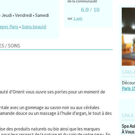
de la communauté
6.0
/ 10
 • Jeudi • Vendredi • Samedi
sur
1 avis
ges Paris
•
Soins beauté
S / SOINS
SPAS 
Découv
Paris 1
uté d’Orient vous ouvre ses portes pour un moment de
entale avec un gommage au savon noir ou aux céréales
amande douce ou un massage à l’huile d’argan, le tout à des
SPA À
Spa As
ilise des produits naturels ou bio ainsi que les marques
À Vous 
pour leur respect de la nature et du soin de votre peau. En