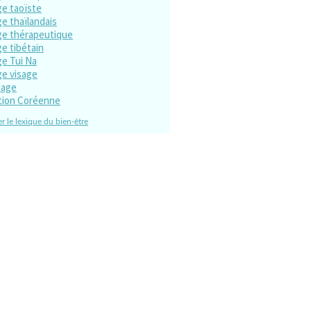
e taoïste
e thaïlandais
e thérapeutique
e tibétain
e Tui Na
e visage
sage
tion Coréenne
r le lexique du bien-être