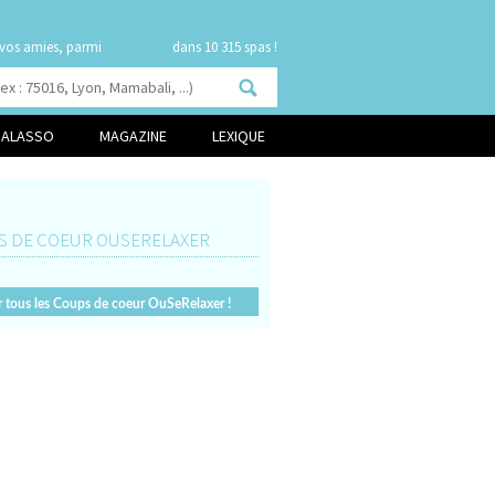
 vos amies, parmi
84 promos
dans 10 315 spas !
HALASSO
MAGAZINE
LEXIQUE
S DE COEUR OUSERELAXER
r tous les Coups de coeur OuSeRelaxer !