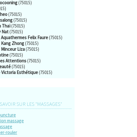
cocooning
(75015)
15)
Kheo
(75015)
salong
(75015)
n Thaï
(75015)
 Nat
(75015)
 Aquathermes Felix Faure
(75015)
 Kang Zhong
(75015)
 Minceur Liza
(75015)
tine
(75015)
tes Attentions
(75015)
Beauté
(75015)
 Victoria Esthétique
(75015)
SAVOIR SUR LES "MASSAGES"
puncture
ion massage
assage
er-rouler