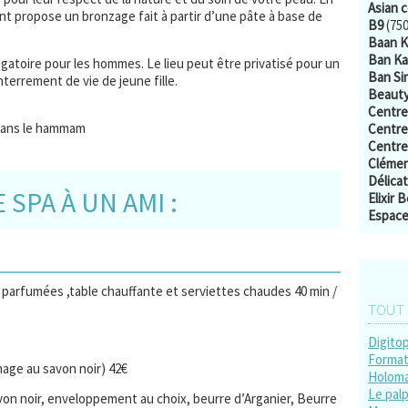
Asian 
ent propose un bronzage fait à partir d’une pâte à base de
B9
(750
Baan 
Ban Ka
ligatoire pour les hommes. Le lieu peut être privatisé pour un
Ban Si
errement de vie de jeune fille.
Beauty
Centre
 dans le hammam
Centre
Centre
Clémen
Délica
SPA À UN AMI :
Elixir 
Espace
parfumées ,table chauffante et serviettes chaudes 40 min /
TOUT 
Digito
Format
age au savon noir) 42€
Holom
Le palp
 noir, enveloppement au choix, beurre d’Arganier, Beurre