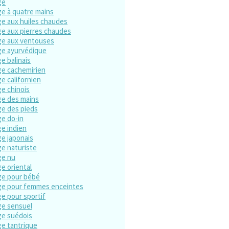
ge
e à quatre mains
e aux huiles chaudes
e aux pierres chaudes
e aux ventouses
e ayurvédique
e balinais
e cachemirien
e californien
e chinois
e des mains
e des pieds
e do-in
e indien
e japonais
e naturiste
ge nu
e oriental
e pour bébé
e pour femmes enceintes
e pour sportif
e sensuel
e suédois
e tantrique