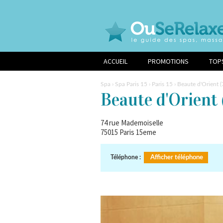
ACCUEIL
PROMOTIONS
TOP
Spa
›
Spa Paris 15
›
Paris 15
› Beaute d'Orient 
Beaute d'Orient
74 rue Mademoiselle
75015
Paris 15eme
Téléphone :
Afficher téléphone