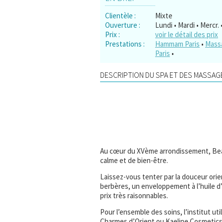
Clientèle :
Mixte
Ouverture :
Lundi • Mardi • Mercr.
Prix :
voir le détail des prix
Prestations :
Hammam Paris
•
Massa
Paris
•
DESCRIPTION DU SPA ET DES MASSAGE
Au cœur du XVème arrondissement, Bea
calme et de bien-être.
Laissez-vous tenter par la douceur ori
berbères, un enveloppement à l’huile d’
prix très raisonnables.
Pour l’ensemble des soins, l’institut ut
Charmes d’Orient ou Kaeline Cosmetics 