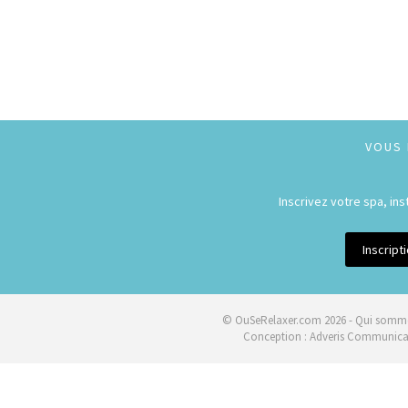
VOUS 
Inscrivez votre spa, in
Inscrip
© OuSeRelaxer.com 2026 -
Qui somme
Conception :
Adveris Communica