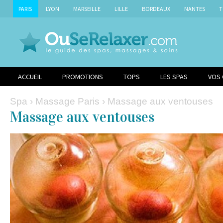
PARIS
LYON
MARSEILLE
LILLE
BORDEAUX
NANTES
T
ACCUEIL
PROMOTIONS
TOPS
LES SPAS
VOS
Spa
›
Massage Paris
› Massage aux ventouses
Massage aux ventouses