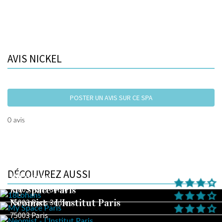
AVIS NICKEL
POSTER UN AVIS SUR CE SPA
0 avis
DÉCOUVREZ AUSSI
18Lohans
My Space Paris
75003 Paris 3ème
Neomist - L'Institut Paris
75003 Paris 3eme
75003 Paris