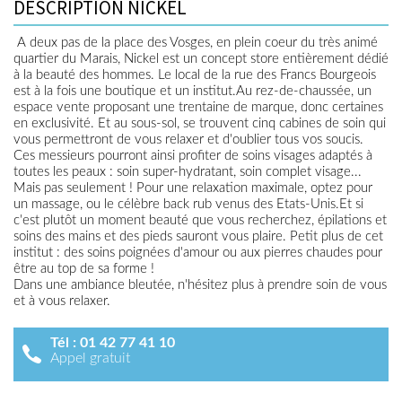
DESCRIPTION NICKEL
A deux pas de la place des Vosges, en plein coeur du très animé
quartier du Marais, Nickel est un concept store entièrement dédié
à la beauté des hommes. Le local de la rue des Francs Bourgeois
est à la fois une boutique et un institut.Au rez-de-chaussée, un
espace vente proposant une trentaine de marque, donc certaines
en exclusivité. Et au sous-sol, se trouvent cinq cabines de soin qui
vous permettront de vous relaxer et d'oublier tous vos soucis.
Ces messieurs pourront ainsi profiter de soins visages adaptés à
toutes les peaux : soin super-hydratant, soin complet visage...
Mais pas seulement ! Pour une relaxation maximale, optez pour
un massage, ou le célèbre back rub venus des Etats-Unis.Et si
c'est plutôt un moment beauté que vous recherchez, épilations et
soins des mains et des pieds sauront vous plaire. Petit plus de cet
institut : des soins poignées d'amour ou aux pierres chaudes pour
être au top de sa forme !
Dans une ambiance bleutée, n'hésitez plus à prendre soin de vous
et à vous relaxer.
Tél :
01 42 77 41 10
Appel gratuit