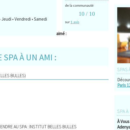
de la communauté
10
/ 10
 • Jeudi • Vendredi • Samedi
sur
1 avis
aimé :
SPA À UN AMI :
SPAS 
LLES BULLES)
Découv
Paris 1
SPA À
À Vous 
NDRE AU SPA : INSTITUT BELLES BULLES
Adeny