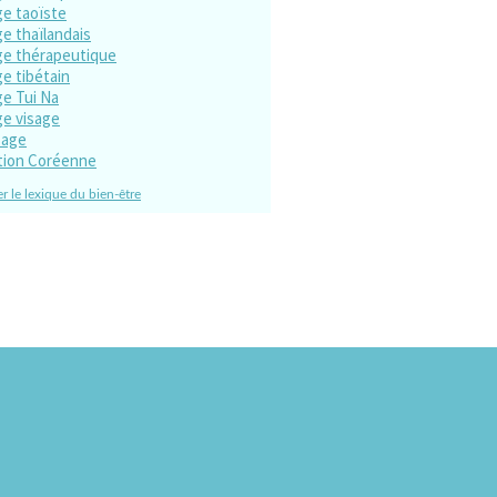
e taoïste
e thaïlandais
e thérapeutique
e tibétain
e Tui Na
e visage
sage
tion Coréenne
r le lexique du bien-être