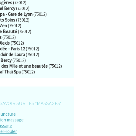
ougères
(75012)
el Bercy
(75012)
Spa - Gare de Lyon
(75012)
ts Soins
(75012)
 Zen
(75012)
de Beauté
(75012)
s
(75012)
Alexis
(75012)
dée - Paris 12
(75012)
doir de Laura
(75012)
 Bercy
(75012)
 des Mille et une beautés
(75012)
aï Thaï Spa
(75012)
SAVOIR SUR LES "MASSAGES"
puncture
ion massage
assage
er-rouler