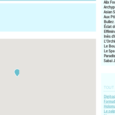
Alix F
Archyp
Asian 
Aux Pti
Bullez
Éclat 
Effimin
Inès d'
L’Orchi
Le Bou
Le Spa
Paradis
Sabaï J
TOUT 
Digito
Format
Holom
Le palp