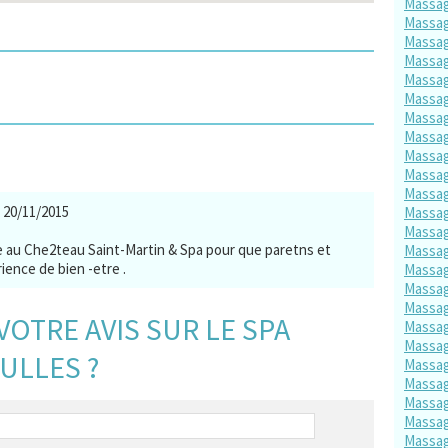
Massa
Massag
Massag
Massag
Massag
Massag
Massag
Massag
Massag
Massag
Massag
: 20/11/2015
Massag
Massag
tive au Che2teau Saint-Martin & Spa pour que paretns et
Massag
ence de bien -etre .
Massag
Massag
Massa
VOTRE AVIS SUR LE SPA
Massag
Massag
ULLES ?
Massag
Massag
Massag
Massag
Massag