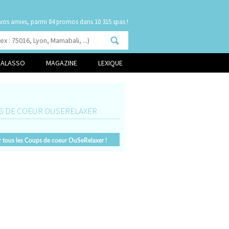
 vos amies, parmi
dans 10 315 spas !
HALASSO
MAGAZINE
LEXIQUE
S DE COEUR OUSERELAXER
r tous les Coups de coeur OuSeRelaxer !