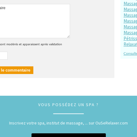
Massag
Massag
Massag
Massag
Massag
Massag
Pétris
Relaxa
sont modérés et apparaissent après validation
Consulte
VOUS POSSÉDEZ UN SPA ?
Inscrivez votre spa, institut de massage, ... sur OuSeRelaxer.com