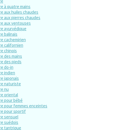
ge
e à quatre mains
e aux huiles chaudes
e aux pierres chaudes
e aux ventouses
e ayurvédique
e balinais
e cachemirien
e californien
e chinois
e des mains
e des pieds
e do-in
e indien
e japonais
e naturiste
ge nu
e oriental
e pour bébé
e pour femmes enceintes
e pour sportif
e sensuel
e suédois
e tantrique