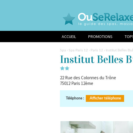
ACCUEIL
PROMOTIONS
TOP
Spa
›
Spa Paris 12
›
Paris 12
› Institut Belles Bu
Institut Belles B
22 Rue des Colonnes du Trône
75012
Paris 12ème
Téléphone :
Afficher téléphone