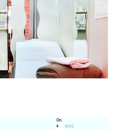
On
a
AVIS