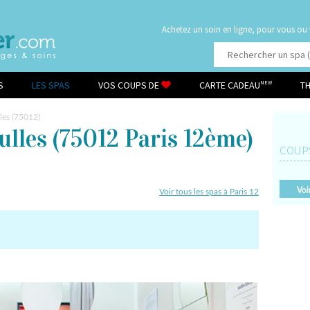
Achetez un soin en ligne, pour vous ou
S
LES SPAS
VOS COUPS DE
CARTE CADEAU
T
NEW
lles (75012)
ulles
(75012 Paris 12ème)
COUP
Voi
Voir tous les spas à Paris 12